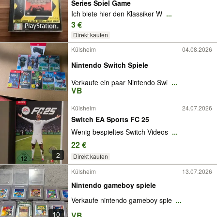
Series Spiel Game
Ich biete hier den Klassiker W
...
3 €
Direkt kaufen
Külsheim
04.08.2026
Nintendo Switch Spiele
Verkaufe ein paar Nintendo Swi
...
VB
Külsheim
24.07.2026
Switch EA Sports FC 25
Wenig bespieltes Switch Videos
...
22 €
2
Direkt kaufen
Külsheim
13.07.2026
Nintendo gameboy spiele
Verkaufe nintendo gameboy spie
...
10
VB