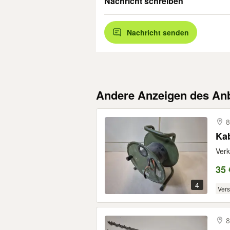
Nachricht schreiben
Nachricht senden
Andere Anzeigen des Anb
8
Ka
Verk
35 
4
Ver
8