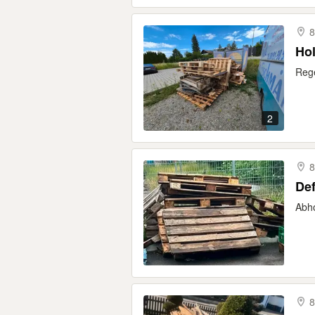
8
Hol
Rege
2
8
Def
Abh
8