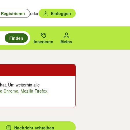
Registrieren
oder
Einloggen
Finden
en durchsuchen und mit Eingabetaste auswählen.
n um zu suchen, oder Vorschläge mit den Pfeiltasten nach oben/unten
des gewählten Orts oder PLZ.
Inserieren
Meins
hat. Um weiterhin alle
le Chrome
,
Mozilla Firefox
,
Nachricht schreiben