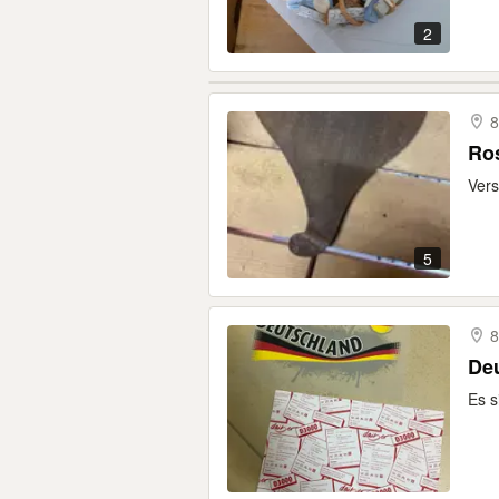
2
8
Vers
5
8
Deu
Es s