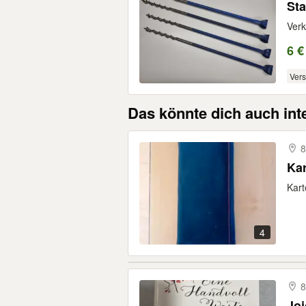
St
Verk
6 €
Ver
Das könnte dich auch int
8
Kar
Kart
4
8
Joj