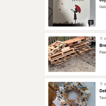
Geb
2
8
Bre
Pale
8
Dek
Taus