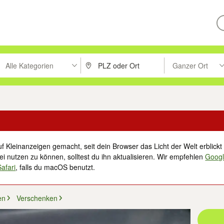
Alle Kategorien
Ganzer Ort
ken um zu suchen, oder Vorschläge mit den Pfeiltasten nach oben/unt
PLZ oder Ort eingeben. Eingabetaste drücke
Suche im Umkreis 
f Kleinanzeigen gemacht, seit dein Browser das Licht der Welt erblickt 
i nutzen zu können, solltest du ihn aktualisieren. Wir empfehlen
Goog
Safari
, falls du macOS benutzt.
en
Verschenken