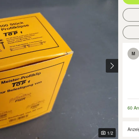
M
60 An
Anzei
1
/2