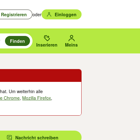
Registrieren
oder
Einloggen
Finden
en durchsuchen und mit Eingabetaste auswählen.
n um zu suchen, oder Vorschläge mit den Pfeiltasten nach oben/unten
des gewählten Orts oder PLZ.
Inserieren
Meins
hat. Um weiterhin alle
le Chrome
,
Mozilla Firefox
,
Nachricht schreiben