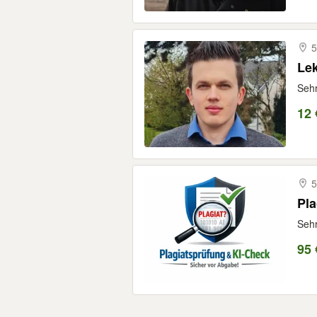
5
Lek
Sehr
12 
5
Pla
Sehr
95 