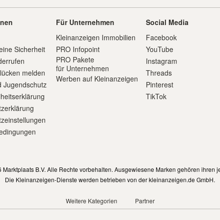
onen
Für Unternehmen
Social Media
Kleinanzeigen Immobilien
Facebook
eine Sicherheit
PRO Infopoint
YouTube
PRO Pakete
derrufen
Instagram
für Unternehmen
slücken melden
Threads
Werben auf Kleinanzeigen
d Jugendschutz
Pinterest
iheitserklärung
TikTok
zerklärung
zeinstellungen
edingungen
m
 Marktplaats B.V. Alle Rechte vorbehalten. Ausgewiesene Marken gehören ihren j
Die Kleinanzeigen-Dienste werden betrieben von der kleinanzeigen.de GmbH.
Weitere Kategorien
Partner