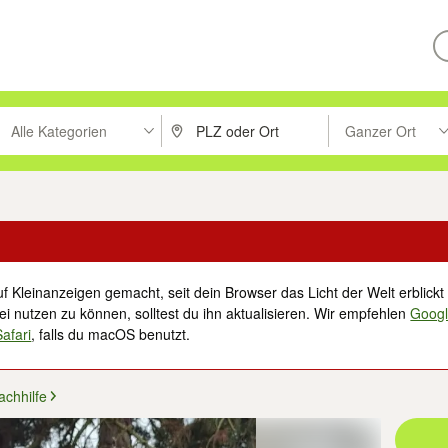
Alle Kategorien
Ganzer Ort
ken um zu suchen, oder Vorschläge mit den Pfeiltasten nach oben/unt
PLZ oder Ort eingeben. Eingabetaste drücke
Suche im Umkreis 
f Kleinanzeigen gemacht, seit dein Browser das Licht der Welt erblickt 
i nutzen zu können, solltest du ihn aktualisieren. Wir empfehlen
Goog
Safari
, falls du macOS benutzt.
achhilfe