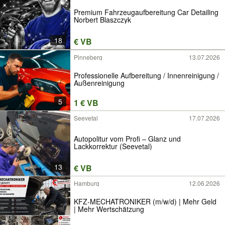
Premium Fahrzeugaufbereitung Car Detailing
Norbert Blaszczyk
18
€ VB
Pinneberg
13.07.2026
Professionelle Aufbereitung / Innenreinigung /
Außenreinigung
5
1 € VB
Seevetal
17.07.2026
Autopolitur vom Profi – Glanz und
Lackkorrektur (Seevetal)
13
€ VB
Hamburg
12.06.2026
KFZ-MECHATRONIKER (m/w/d) | Mehr Geld
| Mehr Wertschätzung