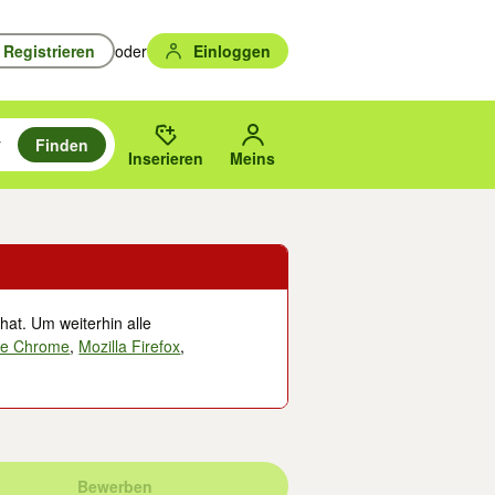
Registrieren
oder
Einloggen
Finden
en durchsuchen und mit Eingabetaste auswählen.
n um zu suchen, oder Vorschläge mit den Pfeiltasten nach oben/unten
des gewählten Orts oder PLZ.
Inserieren
Meins
hat. Um weiterhin alle
le Chrome
,
Mozilla Firefox
,
Bewerben