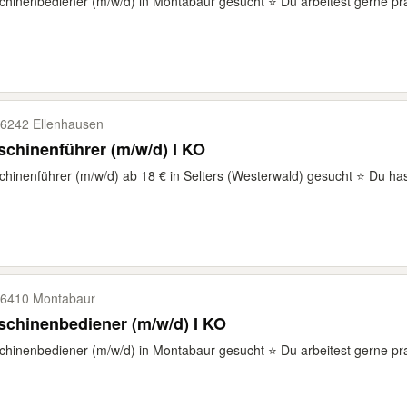
hinenbediener (m/w/d) in Montabaur gesucht ⭐ Du arbeitest gerne prak
6242 Ellenhausen
chinenführer (m/w/d) I KO
hinenführer (m/w/d) ab 18 € in Selters (Westerwald) gesucht ⭐ Du has
6410 Montabaur
chinenbediener (m/w/d) I KO
hinenbediener (m/w/d) in Montabaur gesucht ⭐ Du arbeitest gerne prak