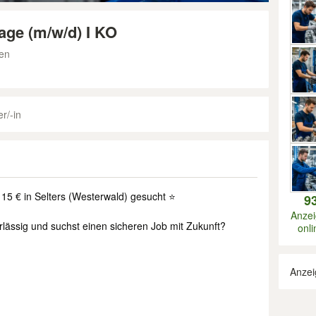
age (m/w/d) I KO
sen
r/-in
15 € in Selters (Westerwald) gesucht ⭐
9
Anze
rlässig und suchst einen sicheren Job mit Zukunft?
onli
Anzei