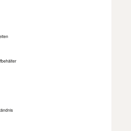
eiten
fbehälter
tändnis