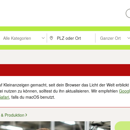
Alle Kategorien
Ganzer Ort
ken um zu suchen, oder Vorschläge mit den Pfeiltasten nach oben/unt
PLZ oder Ort eingeben. Eingabetaste drücke
Suche im Umkreis 
f Kleinanzeigen gemacht, seit dein Browser das Licht der Welt erblickt 
i nutzen zu können, solltest du ihn aktualisieren. Wir empfehlen
Goog
Safari
, falls du macOS benutzt.
& Produktion