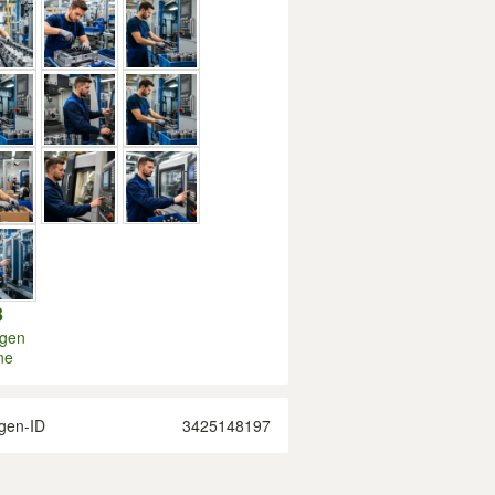
3
igen
ne
gen-ID
3425148197