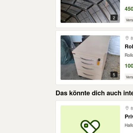
45
2
Ver
8
Rol
Roll
10
5
Ver
Das könnte dich auch int
8
Pri
Hall