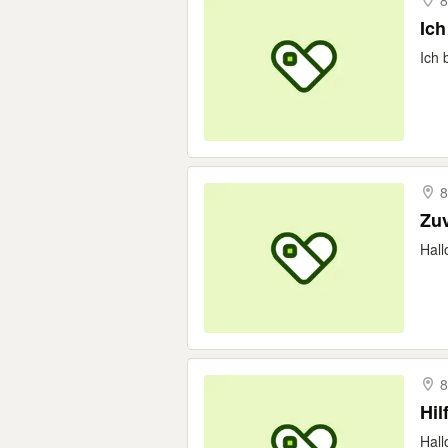
8
Ich
Ich 
8
Zuv
Hall
8
Hall