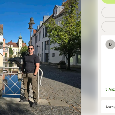
D
3 Anz
Anzei