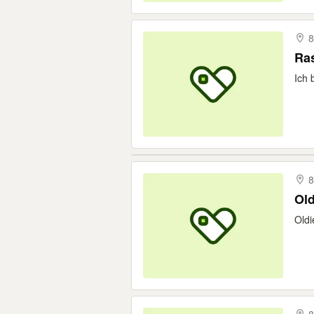
8
Ra
Ich 
8
Oldi