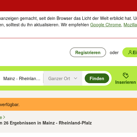
nanzeigen gemacht, seit dein Browser das Licht der Welt erblickt hat. U
n, solltest du ihn aktualisieren. Wir empfehlen
Google Chrome
,
Mozilla
Registrieren
oder
E
Ganzer Ort
Finden
hläge mit den Pfeiltasten nach oben/unten durchsuchen und mit Einga
 oder Ort eingeben. Eingabetaste drücken um zu suchen, oder Vorschl
Inserieren
Suche im Umkreis des gewählten Orts oder PLZ
verfügbar.
fe
on 26 Ergebnissen in Mainz - Rheinland-Pfalz