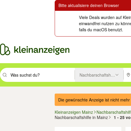
Bitte aktualisiere deinen Browser
Viele Deals wurden auf Klei
einwandfrei nutzen zu könne
falls du macOS benutzt.
Nachbarschaftshilfe
Suchbegriff eingeben. Eingabetaste drücken um zu suchen, oder Vorsc
PLZ
Die gewünschte Anzeige ist nicht mehr 
Kleinanzeigen Mainz
Nachbarschaftshil
Nachbarschaftshilfe in Mainz
1 - 25 v
Filter