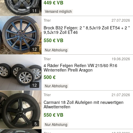
449 € VB
11
Versand möglich
Trier
27.07.2026
Brock B32 Felgen: 2 * 8,5Jx19 Zoll ET54 + 2 *
9,5Jx19 Zoll ET46
550 € VB
12
Nur Abholung
Trier
19.06.2026
4 Räder Felgen Reifen VW 215/60 R16
Winterreifen Pirelli Aragon
500 €
12
Nur Abholung
Trier
21.07.2026
Carmani 18 Zoll Alufelgen mit neuwertigen
Allwetterreifen
550 € VB
5
Nur Abholung