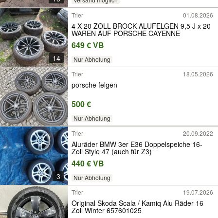
Trier
01.08.2026
4 X 20 ZOLL BROCK ALUFELGEN 9,5 J x 20
WAREN AUF PORSCHE CAYENNE
649 € VB
14
Nur Abholung
Trier
18.05.2026
porsche felgen
500 €
Nur Abholung
Trier
20.09.2022
Aluräder BMW 3er E36 Doppelspeiche 16-
Zoll Style 47 (auch für Z3)
440 € VB
3
Nur Abholung
Trier
19.07.2026
Original Skoda Scala / Kamiq Alu Räder 16
Zoll Winter 657601025