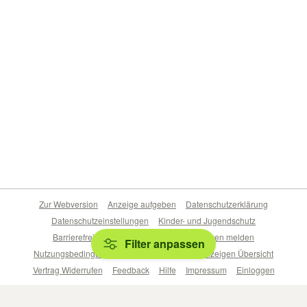
Zur Webversion
Anzeige aufgeben
Datenschutzerklärung
Datenschutzeinstellungen
Kinder- und Jugendschutz
Barrierefreiheitserklärung
Sicherheitslücken melden
Filter anpassen
Nutzungsbedingungen
Beliebte Suchen
Anzeigen Übersicht
Vertrag Widerrufen
Feedback
Hilfe
Impressum
Einloggen