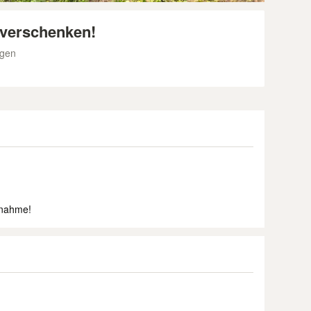
 verschenken!
rgen
knahme!