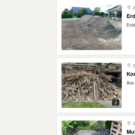
3
Erd
Erda
2
Kos
Aus 
2
3
Mu