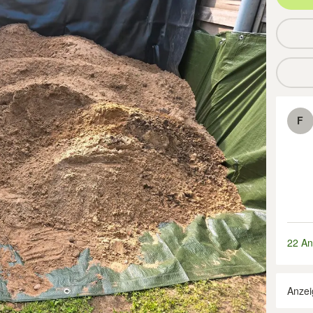
F
22 An
Anzei