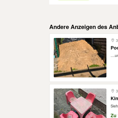
Andere Anzeigen des Anb
3
Poo
....
3
Kin
Sieh
Zu