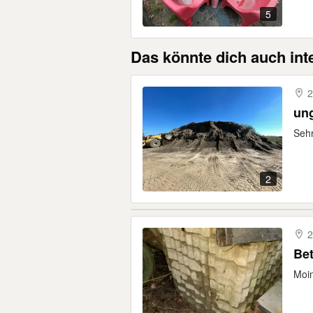
5
Das könnte dich auch int
2
ung
Sehr
2
2
Bet
Moin