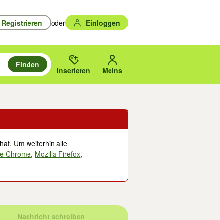
Registrieren
oder
Einloggen
Finden
en durchsuchen und mit Eingabetaste auswählen.
n um zu suchen, oder Vorschläge mit den Pfeiltasten nach oben/unten
des gewählten Orts oder PLZ.
Inserieren
Meins
hat. Um weiterhin alle
le Chrome
,
Mozilla Firefox
,
Nachricht schreiben