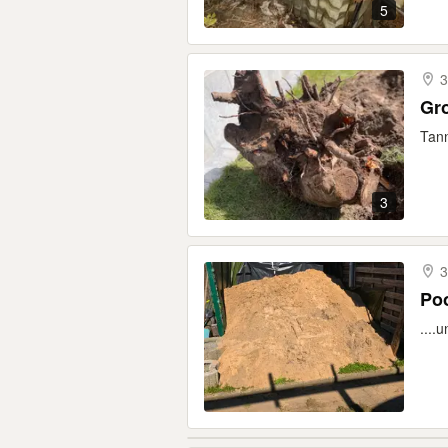
5
3
Gr
Tan
3
3
Poo
....