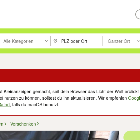
Alle Kategorien
Ganzer Ort
ken um zu suchen, oder Vorschläge mit den Pfeiltasten nach oben/unt
PLZ oder Ort eingeben. Eingabetaste drücke
Suche im Umkreis 
f Kleinanzeigen gemacht, seit dein Browser das Licht der Welt erblickt 
i nutzen zu können, solltest du ihn aktualisieren. Wir empfehlen
Goog
Safari
, falls du macOS benutzt.
en
Verschenken