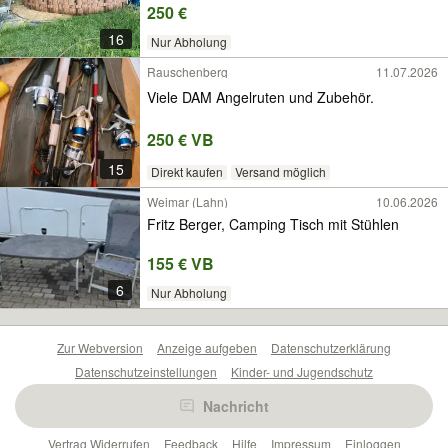
250 €
16
Nur Abholung
Rauschenberg
11.07.2026
Viele DAM Angelruten und Zubehör.
250 € VB
15
Direkt kaufen
Versand möglich
Weimar (Lahn)
10.06.2026
Fritz Berger, Camping Tisch mit Stühlen
155 € VB
6
Nur Abholung
Zur Webversion
Anzeige aufgeben
Datenschutzerklärung
Datenschutzeinstellungen
Kinder- und Jugendschutz
Barrierefreiheitserklärung
Sicherheitslücken melden
Nachricht
Nutzungsbedingungen
Beliebte Suchen
Anzeigen Übersicht
Vertrag Widerrufen
Feedback
Hilfe
Impressum
Einloggen