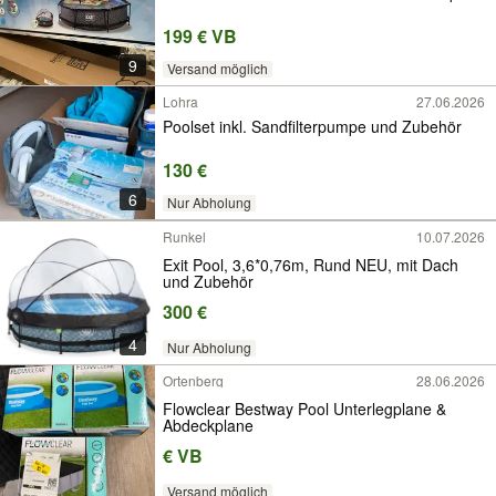
199 € VB
9
Versand möglich
Lohra
27.06.2026
Poolset inkl. Sandfilterpumpe und Zubehör
130 €
6
Nur Abholung
Runkel
10.07.2026
Exit Pool, 3,6*0,76m, Rund NEU, mit Dach
und Zubehör
300 €
4
Nur Abholung
Ortenberg
28.06.2026
Flowclear Bestway Pool Unterlegplane &
Abdeckplane
€ VB
Versand möglich