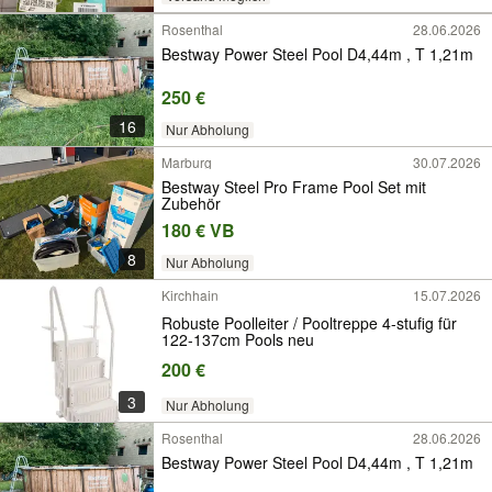
Rosenthal
28.06.2026
Bestway Power Steel Pool D4,44m , T 1,21m
250 €
16
Nur Abholung
Marburg
30.07.2026
Bestway Steel Pro Frame Pool Set mit
Zubehör
180 € VB
8
Nur Abholung
Kirchhain
15.07.2026
Robuste Poolleiter / Pooltreppe 4-stufig für
122-137cm Pools neu
200 €
3
Nur Abholung
Rosenthal
28.06.2026
Bestway Power Steel Pool D4,44m , T 1,21m