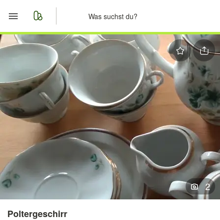
Start
Merkliste
Nachrichten
Anzeige aufgeben
2
Poltergeschirr