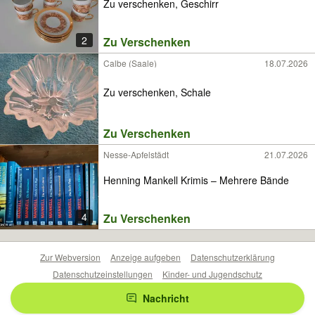
Zu verschenken, Geschirr
2
Zu Verschenken
Calbe (Saale)
18.07.2026
Zu verschenken, Schale
Zu Verschenken
Nesse-Apfelstädt
21.07.2026
Henning Mankell Krimis – Mehrere Bände
4
Zu Verschenken
Zur Webversion
Anzeige aufgeben
Datenschutzerklärung
Datenschutzeinstellungen
Kinder- und Jugendschutz
Barrierefreiheitserklärung
Sicherheitslücken melden
Nachricht
Nutzungsbedingungen
Beliebte Suchen
Anzeigen Übersicht