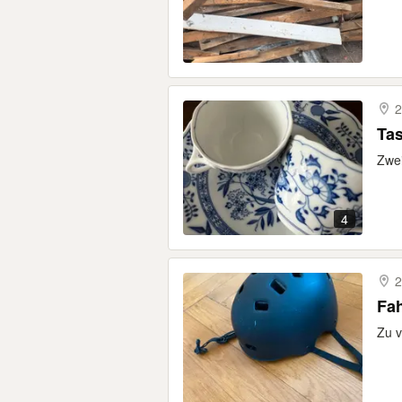
2
Tas
Zwei
4
2
Fah
Zu 