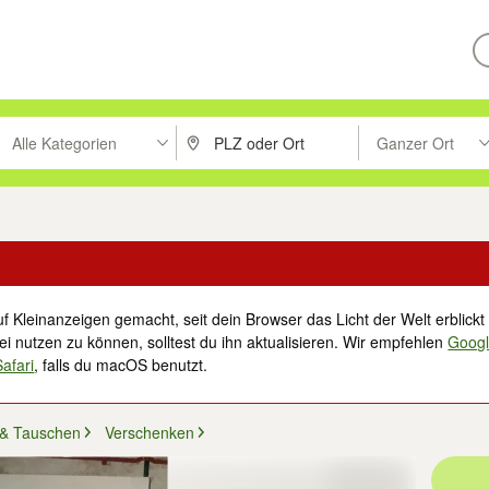
Alle Kategorien
Ganzer Ort
ken um zu suchen, oder Vorschläge mit den Pfeiltasten nach oben/unt
PLZ oder Ort eingeben. Eingabetaste drücke
Suche im Umkreis 
f Kleinanzeigen gemacht, seit dein Browser das Licht der Welt erblickt 
i nutzen zu können, solltest du ihn aktualisieren. Wir empfehlen
Goog
Safari
, falls du macOS benutzt.
 & Tauschen
Verschenken