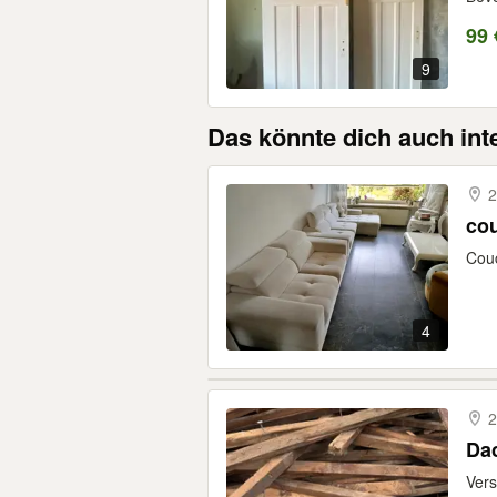
99 
9
Das könnte dich auch int
2
cou
Couc
4
2
Dac
Vers