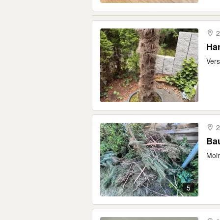
2
Han
Vers
2
Ba
Moin
5