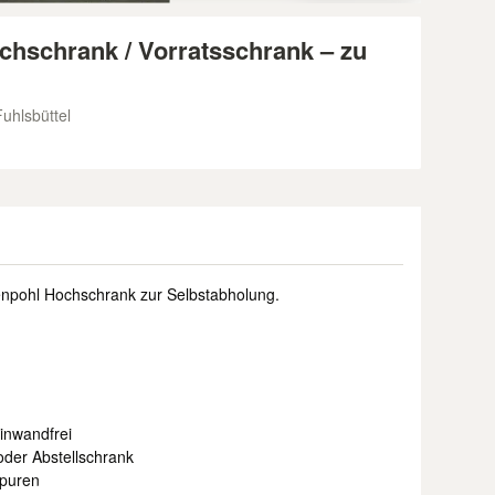
hschrank / Vorratsschrank – zu
hlsbüttel
enpohl Hochschrank zur Selbstabholung.
einwandfrei
- oder Abstellschrank
spuren