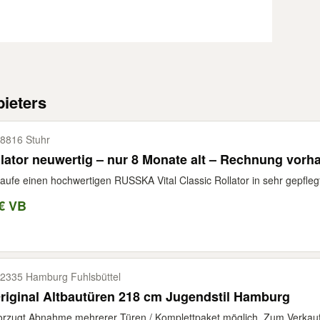
ieters
8816 Stuhr
lator neuwertig – nur 8 Monate alt – Rechnung vor
aufe einen hochwertigen RUSSKA Vital Classic Rollator in sehr gepfleg
€ VB
2335 Hamburg Fuhlsbüttel
riginal Altbautüren 218 cm Jugendstil Hamburg
rzugt Abnahme mehrerer Türen / Komplettpaket möglich. Zum Verkauf s