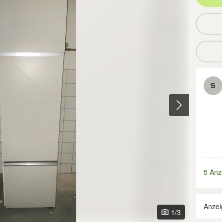
S
5 Anz
Anzei
1
/3