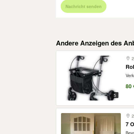
Nachricht senden
Andere Anzeigen des Anb
2
Rol
Verk
80 
5
2
7 O
Bevo