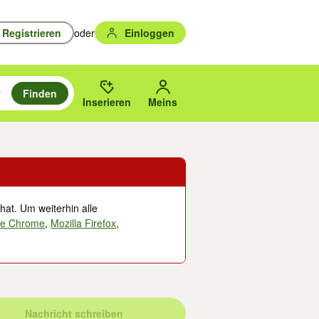
Registrieren
oder
Einloggen
Finden
en durchsuchen und mit Eingabetaste auswählen.
n um zu suchen, oder Vorschläge mit den Pfeiltasten nach oben/unten
des gewählten Orts oder PLZ.
Inserieren
Meins
hat. Um weiterhin alle
le Chrome
,
Mozilla Firefox
,
Nachricht schreiben