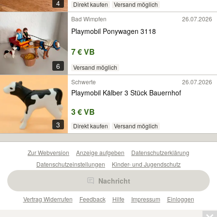
4
Direkt kaufen
Versand möglich
Bad Wimpfen
26.07.2026
Playmobil Ponywagen 3118
7 € VB
6
Versand möglich
Schwerte
26.07.2026
Playmobil Kälber 3 Stück Bauernhof
3 € VB
3
Direkt kaufen
Versand möglich
Zur Webversion
Anzeige aufgeben
Datenschutzerklärung
Datenschutzeinstellungen
Kinder- und Jugendschutz
Barrierefreiheitserklärung
Sicherheitslücken melden
Nachricht
Nutzungsbedingungen
Beliebte Suchen
Anzeigen Übersicht
Vertrag Widerrufen
Feedback
Hilfe
Impressum
Einloggen