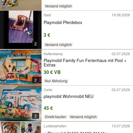
Versand möglich
Saal
19.06.2026
Playmobil Pferdebox
3 €
2
Versand möglich
Kettenkamp
03.07.2026
Playmobil Family Fun Ferienhaus mit Pool +
Extras
30 € VB
2
Nur Abholung
Celle
03.07.2026
playmobil Wohnmobil NEU
45 €
2
Direkt kaufen
Versand möglich
Ludwigshafen
13.07.2026