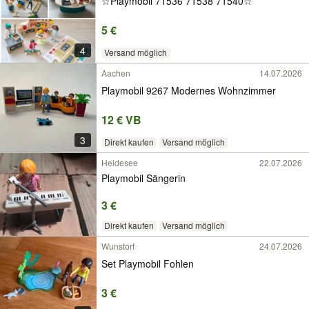
☆Playmobil 71536 71538 71540☆
5 €
4
Versand möglich
Aachen
14.07.2026
Playmobil 9267 Modernes Wohnzimmer
12 € VB
3
Direkt kaufen
Versand möglich
Heidesee
22.07.2026
Playmobil Sängerin
3 €
Direkt kaufen
Versand möglich
Wunstorf
24.07.2026
Set Playmobil Fohlen
3 €