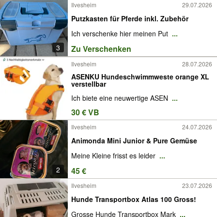
Ilvesheim
29.07.2026
Putzkasten für Pferde inkl. Zubehör
Ich verschenke hier meinen Put
...
3
Zu Verschenken
Ilvesheim
28.07.2026
ASENKU Hundeschwimmweste orange XL
verstellbar
Ich biete eine neuwertige ASEN
...
30 € VB
Ilvesheim
24.07.2026
Animonda Mini Junior & Pure Gemüse
Meine Kleine frisst es leider
...
2
45 €
Ilvesheim
23.07.2026
Hunde Transportbox Atlas 100 Gross!
Grosse Hunde Transportbox Mark
...