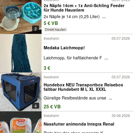
2x Näpfe 14cm + 1x Anti-Schling Feeder
für Hunde Haustiere
2x Näpfe je 14 cm (0,25 Liter)
...
5 € VB
2
Direkt kaufen
Ilvesheim
05.07.2026
Medaka Laichmopp!
Laichmopp, für haftlaichende F
...
3 €
Ilvesheim
05.07.2026
Hundebox NEU Transportbox Reisebox
faltbar Hundebett M L XL XXXL
Günstige Restbestände aus unse
...
4
25 € VB
Ilvesheim
30.06.2026
Nassfutter animonda Integra Renal