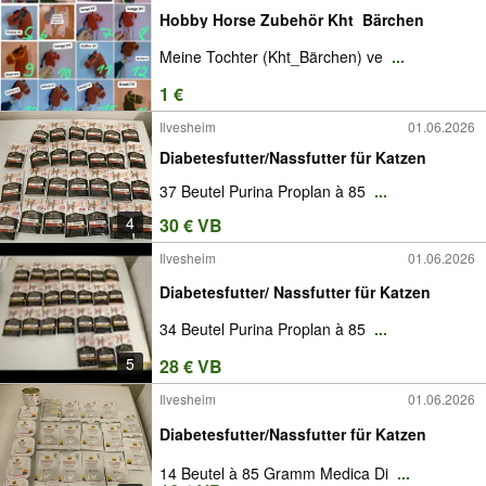
Hobby Horse Zubehör Kht_Bärchen
Meine Tochter (Kht_Bärchen) ve
...
1 €
Ilvesheim
01.06.2026
Diabetesfutter/Nassfutter für Katzen
37 Beutel Purina Proplan à 85
...
4
30 € VB
Ilvesheim
01.06.2026
Diabetesfutter/ Nassfutter für Katzen
34 Beutel Purina Proplan à 85
...
5
28 € VB
Ilvesheim
01.06.2026
Diabetesfutter/Nassfutter für Katzen
14 Beutel à 85 Gramm Medica Di
...