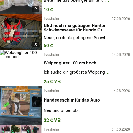
Biete hier das oben genannte K
...
2
10 €
Ilvesheim
27.06.2026
NEU noch nie getragen Hunter
Schwimmweste für Hunde Gr. L
Neue, noch nie getragene Schwi
...
5
50 €
Ilvesheim
24.06.2026
Welpengitter 100 cm hoch
Ich suche ein größeres Welpeng
...
25 € VB
Ilvesheim
14.06.2026
Hundegeschirr für das Auto
Neu und unbenutzt
32 € VB
Ilvesheim
04.06.2026