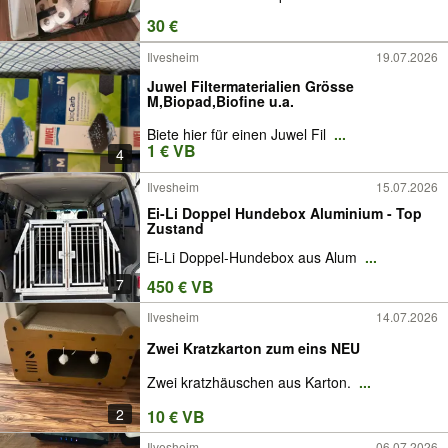
30 €
Ilvesheim
19.07.2026
Juwel Filtermaterialien Grösse
M,Biopad,Biofine u.a.
Biete hier für einen Juwel Fil
...
1 € VB
4
Ilvesheim
15.07.2026
Ei-Li Doppel Hundebox Aluminium - Top
Zustand
Ei-Li Doppel-Hundebox aus Alum
...
7
450 € VB
Ilvesheim
14.07.2026
Zwei Kratzkarton zum eins NEU
Zwei kratzhäuschen aus Karton.
...
2
10 € VB
Ilvesheim
06.07.2026