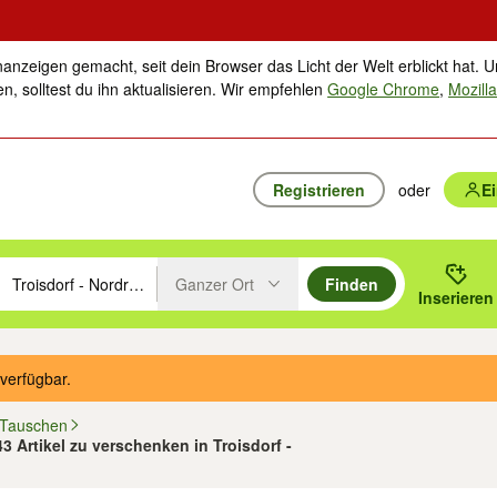
nanzeigen gemacht, seit dein Browser das Licht der Welt erblickt hat. U
n, solltest du ihn aktualisieren. Wir empfehlen
Google Chrome
,
Mozilla
Registrieren
oder
E
Ganzer Ort
Finden
hläge mit den Pfeiltasten nach oben/unten durchsuchen und mit Einga
 oder Ort eingeben. Eingabetaste drücken um zu suchen, oder Vorschl
Inserieren
Suche im Umkreis des gewählten Orts oder PLZ
verfügbar.
 Tauschen
43 Artikel zu verschenken in Troisdorf -