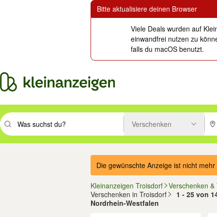
Bitte aktualisiere deinen Browser
Viele Deals wurden auf Klei
einwandfrei nutzen zu könne
falls du macOS benutzt.
Verschenken
Suchbegriff eingeben. Eingabetaste drücken um zu suchen, oder Vorsc
PLZ
Die gewünschte Anzeige ist nicht mehr 
Kleinanzeigen Troisdorf
Verschenken &
Verschenken in Troisdorf
1 - 25 von 1
Nordrhein-Westfalen