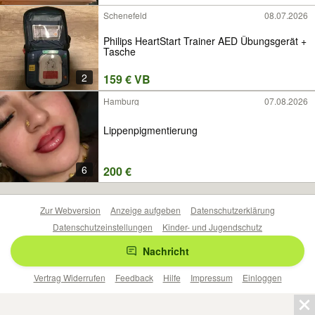
Schenefeld
08.07.2026
Philips HeartStart Trainer AED Übungsgerät +
Tasche
2
159 € VB
Hamburg
07.08.2026
Lippenpigmentierung
6
200 €
Zur Webversion
Anzeige aufgeben
Datenschutzerklärung
Datenschutzeinstellungen
Kinder- und Jugendschutz
Barrierefreiheitserklärung
Sicherheitslücken melden
Nachricht
Nutzungsbedingungen
Beliebte Suchen
Anzeigen Übersicht
Vertrag Widerrufen
Feedback
Hilfe
Impressum
Einloggen