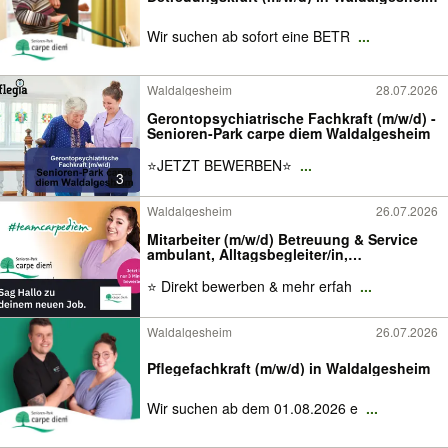
Wir suchen ab sofort eine BETR
...
Waldalgesheim
28.07.2026
Gerontopsychiatrische Fachkraft (m/w/d) -
Senioren-Park carpe diem Waldalgesheim
⭐️JETZT BEWERBEN⭐️
...
3
Waldalgesheim
26.07.2026
Mitarbeiter (m/w/d) Betreuung & Service
ambulant, Alltagsbegleiter/in,
Alltagsbetreuer/in, Pflegehelfer/in -
Privathaushalt, Sozialassistent/in
⭐ Direkt bewerben & mehr erfah
...
Waldalgesheim
26.07.2026
Pflegefachkraft (m/w/d) in Waldalgesheim
Wir suchen ab dem 01.08.2026 e
...