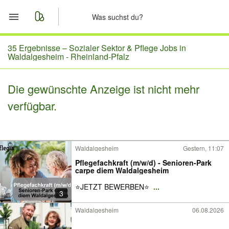
Start
35 Ergebnisse –
Sozialer Sektor & Pflege Jobs in
Waldalgesheim - Rheinland-Pfalz
Merkliste
Die gewünschte Anzeige ist nicht mehr
Nachrichten
verfügbar.
Anzeige aufgeben
Waldalgesheim
Gestern, 11:07
Pflegefachkraft (m/w/d) - Senioren-Park
carpe diem Waldalgesheim
⭐️JETZT BEWERBEN⭐️
...
3
Waldalgesheim
06.08.2026