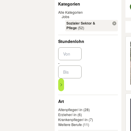
Filter
Kategorien
Alle Kategorien
Jobs
Sozialer Sektor &
Pflege
(52)
Er
Stundenlohn
-
Art
Altenpfleger/-in
(28)
Erzieher/-in
(6)
Krankenpfleger/-in
(7)
Weitere Berufe
(11)