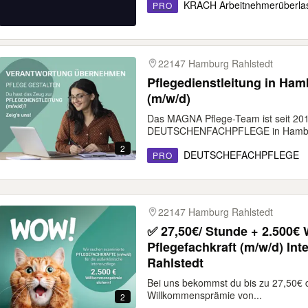
KRACH Arbeitnehmerüberl
PRO
22147 Hamburg Rahlstedt
Pflegedienstleitung in Ha
(m/w/d)
Das MAGNA Pflege-Team ist seit 2014
DEUTSCHENFACHPFLEGE in Hamburg
2
DEUTSCHEFACHPFLEGE
PRO
22147 Hamburg Rahlstedt
✅ 27,50€/ Stunde + 2.500€
Pflegefachkraft (m/w/d) In
Rahlstedt
Bei uns bekommst du bis zu 27,50€ di
Willkommensprämie von...
2