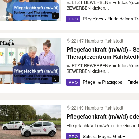
⭐️JETZT BEWERBEN⭐️ ➡️ https://jobs
BEWERBEN klicken...
3
Pflegejobs - Finde deinen Tr
PRO
22147 Hamburg Rahlstedt
Pflegefachkraft (m/w/d) - S
Therapiezentrum Rahlstedt
⭐️JETZT BEWERBEN⭐️ ➡️ https://jobs
BEWERBEN klicken...
3
Pflege- & Praxisjobs – Finde
PRO
22149 Hamburg Rahlstedt
Pflegefachkraft (m/w/d) od
Pflegefachkraft (m/w/d) oder Gesundh
Sakura Magna GmbH
PRO