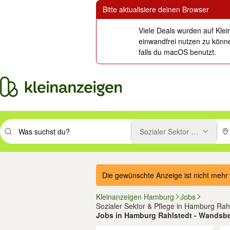
Bitte aktualisiere deinen Browser
Viele Deals wurden auf Klei
einwandfrei nutzen zu könne
falls du macOS benutzt.
Sozialer Sektor & Pflege
Suchbegriff eingeben. Eingabetaste drücken um zu suchen, oder Vorsc
PLZ
Die gewünschte Anzeige ist nicht mehr 
Kleinanzeigen Hamburg
Jobs
Sozialer Sektor & Pflege in Hamburg Rah
Jobs in Hamburg Rahlstedt - Wandsb