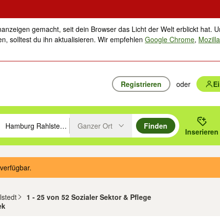
nanzeigen gemacht, seit dein Browser das Licht der Welt erblickt hat. U
n, solltest du ihn aktualisieren. Wir empfehlen
Google Chrome
,
Mozilla
Registrieren
oder
E
Ganzer Ort
Finden
hläge mit den Pfeiltasten nach oben/unten durchsuchen und mit Einga
 oder Ort eingeben. Eingabetaste drücken um zu suchen, oder Vorschl
Inserieren
Suche im Umkreis des gewählten Orts oder PLZ
verfügbar.
lstedt
1 - 25 von 52 Sozialer Sektor & Pflege
ek