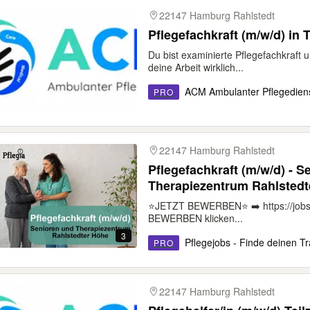
22147 Hamburg Rahlstedt
Pflegefachkraft (m/w/d) in Te
Du bist examinierte Pflegefachkraft 
deine Arbeit wirklich...
ACM Ambulanter Pflegedien
PRO
22147 Hamburg Rahlstedt
Pflegefachkraft (m/w/d) - S
Therapiezentrum Rahlstedt
⭐️JETZT BEWERBEN⭐️ ➡️ https://jobs
BEWERBEN klicken...
3
Pflegejobs - Finde deinen Tr
PRO
22147 Hamburg Rahlstedt