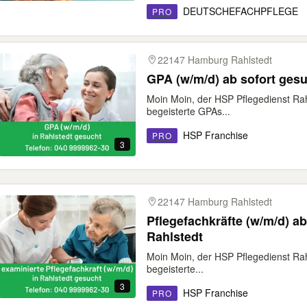
DEUTSCHEFACHPFLEGE
PRO
22147 Hamburg Rahlstedt
GPA (w/m/d) ab sofort ges
Moin Moin, der HSP Pflegedienst Rah
begeisterte GPAs...
HSP Franchise
PRO
3
22147 Hamburg Rahlstedt
Pflegefachkräfte (w/m/d) a
Rahlstedt
Moin Moin, der HSP Pflegedienst Rah
begeisterte...
3
HSP Franchise
PRO