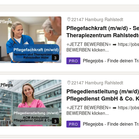
22147 Hamburg Rahlstedt
Pflegefachkraft (m/w/d) - S
Therapiezentrum Rahlstedt
⭐️JETZT BEWERBEN⭐️ ➡️ https://jobs
BEWERBEN klicken...
3
Pflegejobs - Finde deinen Tr
PRO
22147 Hamburg Rahlstedt
Pflegedienstleitung (m/w/d
Pflegedienst GmbH & Co. 
⭐️JETZT BEWERBEN⭐️ ➡️ https://jobs
BEWERBEN klicken...
3
Pflegejobs - Finde deinen Tr
PRO