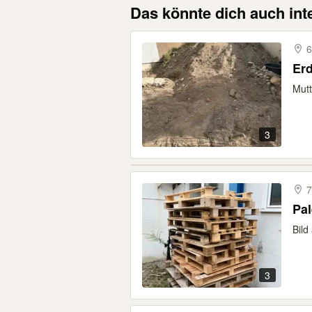
Das könnte dich auch int
6
Er
Mutt
3
7
Bild
3