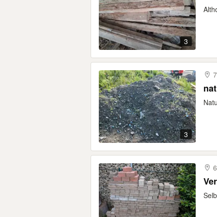
Alth
3
7
nat
Natu
3
6
Ver
Selb