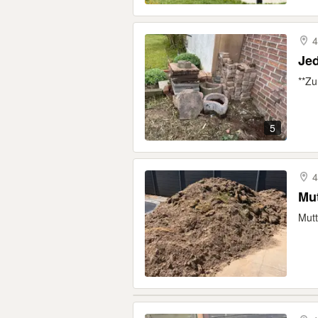
4
Jed
**Zu
5
4
Mut
Mutt