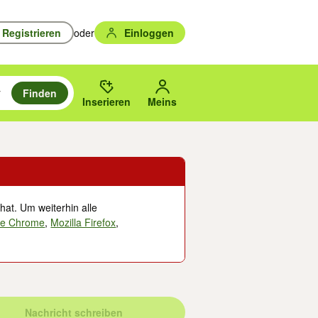
Registrieren
oder
Einloggen
Finden
en durchsuchen und mit Eingabetaste auswählen.
n um zu suchen, oder Vorschläge mit den Pfeiltasten nach oben/unten
des gewählten Orts oder PLZ.
Inserieren
Meins
hat. Um weiterhin alle
le Chrome
,
Mozilla Firefox
,
Nachricht schreiben