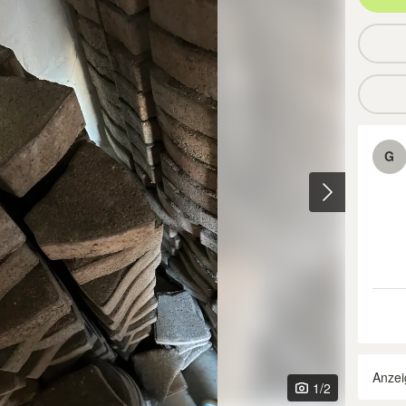
G
Anzei
1
/2