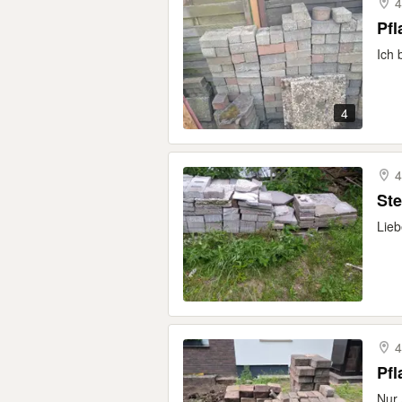
4
Pfl
Ich 
4
4
St
Lieb
4
Pfl
Nur