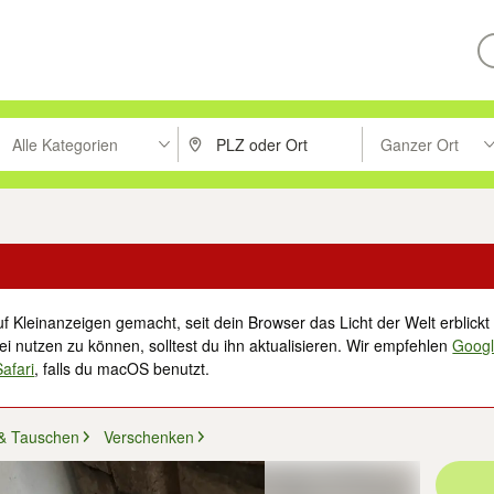
Alle Kategorien
Ganzer Ort
ken um zu suchen, oder Vorschläge mit den Pfeiltasten nach oben/unt
PLZ oder Ort eingeben. Eingabetaste drücke
Suche im Umkreis 
f Kleinanzeigen gemacht, seit dein Browser das Licht der Welt erblickt 
i nutzen zu können, solltest du ihn aktualisieren. Wir empfehlen
Goog
Safari
, falls du macOS benutzt.
& Tauschen
Verschenken