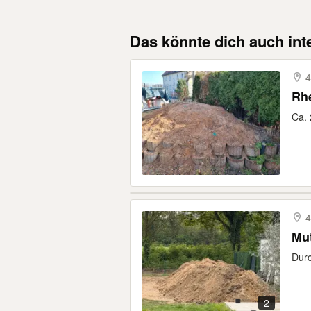
Das könnte dich auch int
4
Rh
Ca. 
4
Mut
Durc
2