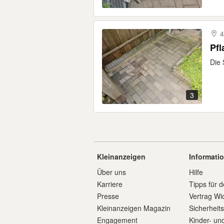
4
Pfl
Die 
3
Kleinanzeigen
Informati
Über uns
Hilfe
Karriere
Tipps für d
Presse
Vertrag Wi
Kleinanzeigen Magazin
Sicherheit
Engagement
Kinder- un