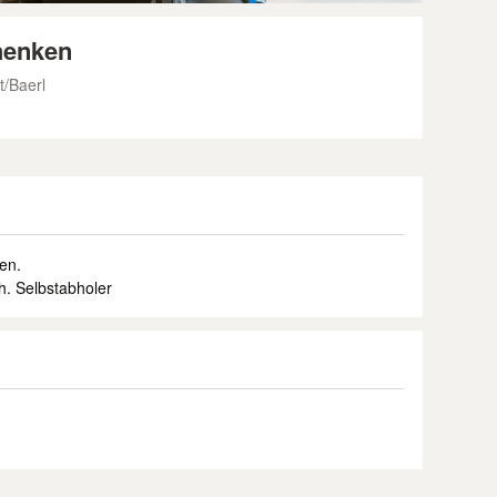
chenken
/Baerl
en.
h. Selbstabholer