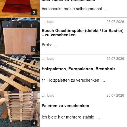
Verschenke meine selbstgemacht
...
2
Limburg
25.07.2026
Bosch Geschirrspüler (defekt / für Bastler)
– zu verschenken
Preis:
...
5
Limburg
25.07.2026
Holzpaletten, Europaletten, Brennholz
11 Holzpaletten zu verschenken
...
2
Limburg
25.07.2026
Paletten zu verschenken
Ich biete hier mehrere stabile
...
4