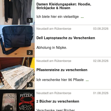
Damen Kleidungspaket: Hoodie,
Strickjacke & Hosen
Ich biete hier ein vielseitige
...
5
Neustadt am Rübenberge
03.08.2026
Dell Laptoptasche zu Verschenken
Abholung in Nöpke.
2
Neustadt am Rübenberge
02.08.2026
Pflastersteine zu verschenken
Ich verschenke hier 96 Pflaste
...
5
Neustadt am Rübenberge
01.08.2026
2 Bücher zu verschenken
Verschenke zwei Bücher...
...