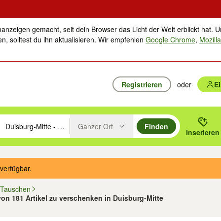
nanzeigen gemacht, seit dein Browser das Licht der Welt erblickt hat. U
n, solltest du ihn aktualisieren. Wir empfehlen
Google Chrome
,
Mozilla
Registrieren
oder
E
Ganzer Ort
Finden
hläge mit den Pfeiltasten nach oben/unten durchsuchen und mit Einga
 oder Ort eingeben. Eingabetaste drücken um zu suchen, oder Vorschl
Inserieren
Suche im Umkreis des gewählten Orts oder PLZ
verfügbar.
 Tauschen
 von 181 Artikel zu verschenken in Duisburg-Mitte