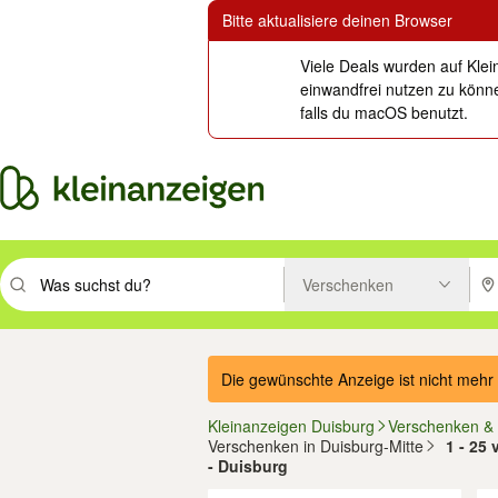
Bitte aktualisiere deinen Browser
Viele Deals wurden auf Klei
einwandfrei nutzen zu könne
falls du macOS benutzt.
Verschenken
Suchbegriff eingeben. Eingabetaste drücken um zu suchen, oder Vorsc
PLZ
Die gewünschte Anzeige ist nicht mehr 
Kleinanzeigen Duisburg
Verschenken &
Verschenken in Duisburg-Mitte
1 - 25
- Duisburg