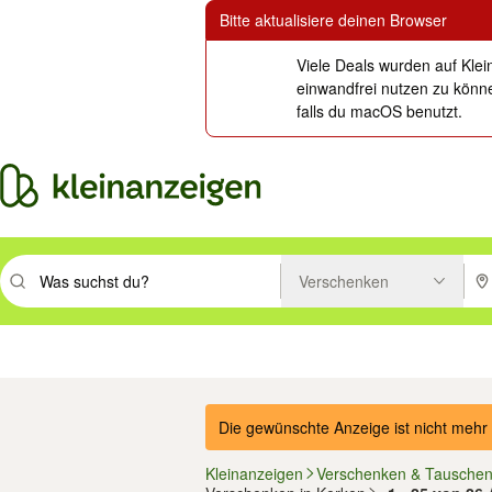
Bitte aktualisiere deinen Browser
Viele Deals wurden auf Klei
einwandfrei nutzen zu könne
falls du macOS benutzt.
Verschenken
Suchbegriff eingeben. Eingabetaste drücken um zu suchen, oder Vorsc
PLZ
Immobilien
Mode & Beauty
Auto, Rad & Boot
Haus & Garten
Jobs
Elektron
Die gewünschte Anzeige ist nicht mehr 
Kleinanzeigen
Verschenken & Tausche