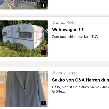
3
47647 Kerken
Wohnwagen !!!!
Zum aus schlachten kein TÜV
2
47647 Kerken
Sakko von C&A Herren dun
Hallo, hier ist ein blaues Sakko / Ja
Größe...
3