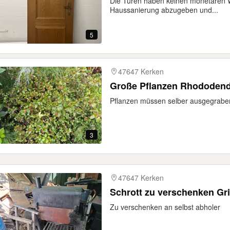
Die Türen haben keinen monetären W
Haussanierung abzugeben und...
5
47647 Kerken
Große Pflanzen Rh
Pflanzen müssen selber ausgegrabe
3
47647 Kerken
Schrott zu verschenken Gri
Zu verschenken an selbst abholer