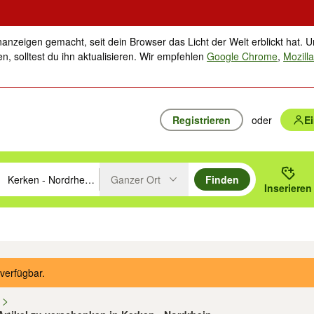
nanzeigen gemacht, seit dein Browser das Licht der Welt erblickt hat. U
n, solltest du ihn aktualisieren. Wir empfehlen
Google Chrome
,
Mozilla
Registrieren
oder
E
Ganzer Ort
Finden
hläge mit den Pfeiltasten nach oben/unten durchsuchen und mit Einga
 oder Ort eingeben. Eingabetaste drücken um zu suchen, oder Vorschl
Inserieren
Suche im Umkreis des gewählten Orts oder PLZ
ik
Familie, Kind & Baby
Haustiere
Freizeit, Hobby & Nachbarschaft
Musik
verfügbar.
n