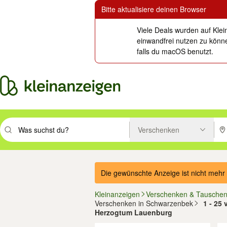
Bitte aktualisiere deinen Browser
Viele Deals wurden auf Klei
einwandfrei nutzen zu könne
falls du macOS benutzt.
Verschenken
Suchbegriff eingeben. Eingabetaste drücken um zu suchen, oder Vorsc
PLZ
Die gewünschte Anzeige ist nicht mehr 
Kleinanzeigen
Verschenken & Tausche
Verschenken in Schwarzenbek
1 - 25
Herzogtum Lauenburg