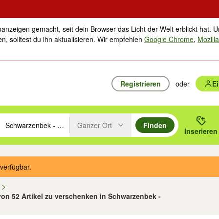
nanzeigen gemacht, seit dein Browser das Licht der Welt erblickt hat. U
n, solltest du ihn aktualisieren. Wir empfehlen
Google Chrome
,
Mozilla
Registrieren
oder
E
Ganzer Ort
Finden
hläge mit den Pfeiltasten nach oben/unten durchsuchen und mit Einga
 oder Ort eingeben. Eingabetaste drücken um zu suchen, oder Vorschl
Inserieren
Suche im Umkreis des gewählten Orts oder PLZ
verfügbar.
n
 von 52 Artikel zu verschenken in Schwarzenbek -