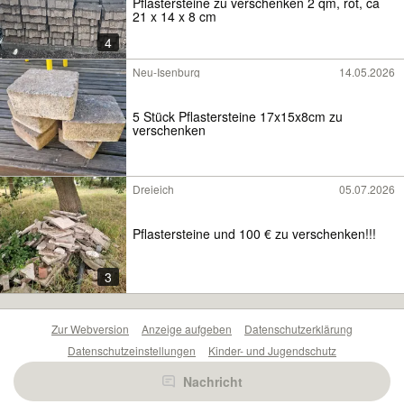
Pflastersteine zu verschenken 2 qm, rot, ca
21 x 14 x 8 cm
4
Neu-Isenburg
14.05.2026
5 Stück Pflastersteine 17x15x8cm zu
verschenken
Dreieich
05.07.2026
Pflastersteine und 100 € zu verschenken!!!
3
Zur Webversion
Anzeige aufgeben
Datenschutzerklärung
Datenschutzeinstellungen
Kinder- und Jugendschutz
Barrierefreiheitserklärung
Sicherheitslücken melden
Nachricht
Nutzungsbedingungen
Beliebte Suchen
Anzeigen Übersicht