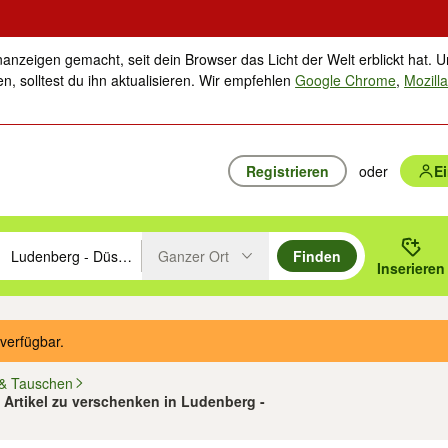
nanzeigen gemacht, seit dein Browser das Licht der Welt erblickt hat. U
n, solltest du ihn aktualisieren. Wir empfehlen
Google Chrome
,
Mozilla
Registrieren
oder
E
Ganzer Ort
Finden
hläge mit den Pfeiltasten nach oben/unten durchsuchen und mit Einga
 oder Ort eingeben. Eingabetaste drücken um zu suchen, oder Vorschl
Inserieren
Suche im Umkreis des gewählten Orts oder PLZ
verfügbar.
& Tauschen
2 Artikel zu verschenken in Ludenberg -