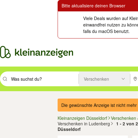
Bitte aktualisiere deinen Browser
Viele Deals wurden auf Klei
einwandfrei nutzen zu könne
falls du macOS benutzt.
Verschenken
Suchbegriff eingeben. Eingabetaste drücken um zu suchen, oder Vorsc
PLZ
Die gewünschte Anzeige ist nicht mehr 
Kleinanzeigen Düsseldorf
Verschenken 
Verschenken in Ludenberg
1 - 2 von 
Düsseldorf