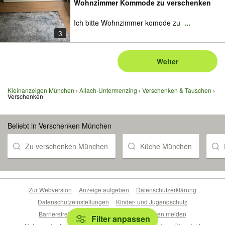
Wohnzimmer Kommode zu verschenken
Ich bitte Wohnzimmer komode zu
...
3
Weiter
Kleinanzeigen München
Allach-Untermenzing
Verschenken & Tauschen
Verschenken
Beliebt in Verschenken München
Zu verschenken München
Küche München
Zur Webversion
Anzeige aufgeben
Datenschutzerklärung
Datenschutzeinstellungen
Kinder- und Jugendschutz
Barrierefreiheitserklärung
Sicherheitslücken melden
Filter anpassen