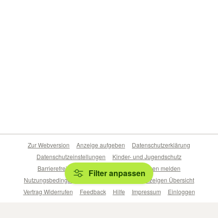
Zur Webversion
Anzeige aufgeben
Datenschutzerklärung
Datenschutzeinstellungen
Kinder- und Jugendschutz
Barrierefreiheitserklärung
Sicherheitslücken melden
Filter anpassen
Nutzungsbedingungen
Beliebte Suchen
Anzeigen Übersicht
Vertrag Widerrufen
Feedback
Hilfe
Impressum
Einloggen