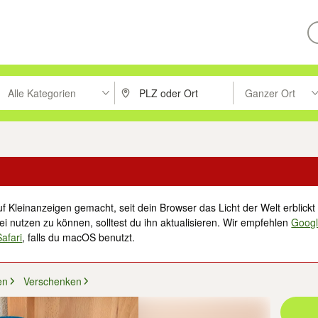
Alle Kategorien
Ganzer Ort
ken um zu suchen, oder Vorschläge mit den Pfeiltasten nach oben/unt
PLZ oder Ort eingeben. Eingabetaste drücke
Suche im Umkreis 
f Kleinanzeigen gemacht, seit dein Browser das Licht der Welt erblickt 
i nutzen zu können, solltest du ihn aktualisieren. Wir empfehlen
Goog
Safari
, falls du macOS benutzt.
en
Verschenken