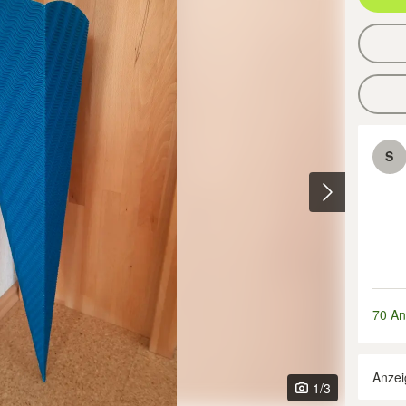
S
70 An
Anzei
1
/3