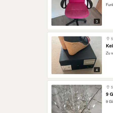
Funk
3
5
Kei
Zu v
4
5
9 G
9 Gl