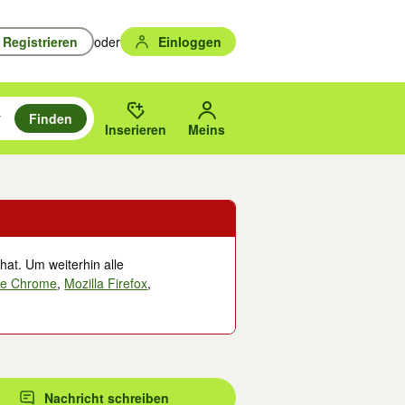
Registrieren
oder
Einloggen
Finden
en durchsuchen und mit Eingabetaste auswählen.
n um zu suchen, oder Vorschläge mit den Pfeiltasten nach oben/unten
des gewählten Orts oder PLZ.
Inserieren
Meins
hat. Um weiterhin alle
le Chrome
,
Mozilla Firefox
,
Nachricht schreiben