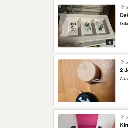
De
Deko
6
5
2 J
Abzu
5
Kin