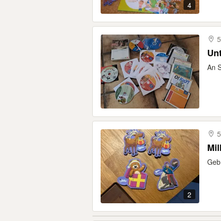
4
5
Unt
An S
5
Mil
Gebr
2