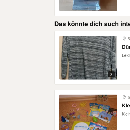
Das könnte dich auch int
5
Dün
Leid
3
Kle
Klei