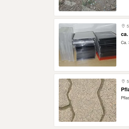
5
ca.
Ca. 
5
Pfla