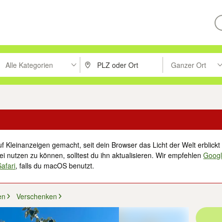
Alle Kategorien
Ganzer Ort
ken um zu suchen, oder Vorschläge mit den Pfeiltasten nach oben/unt
PLZ oder Ort eingeben. Eingabetaste drücke
Suche im Umkreis 
f Kleinanzeigen gemacht, seit dein Browser das Licht der Welt erblickt 
i nutzen zu können, solltest du ihn aktualisieren. Wir empfehlen
Goog
Safari
, falls du macOS benutzt.
en
Verschenken