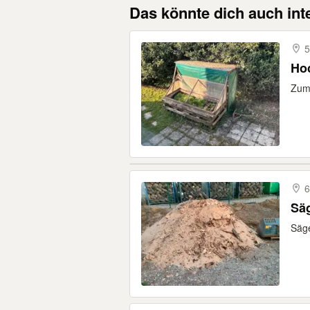
Das könnte dich auch int
5
Ho
Zum
6
Sä
Säge