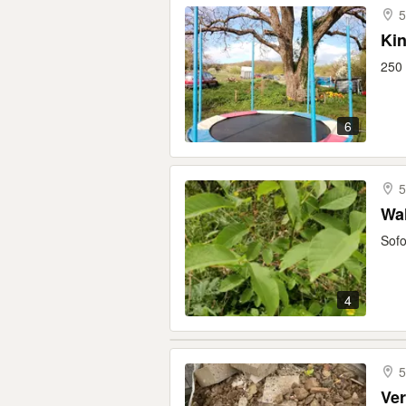
5
Kin
250 
6
5
Wal
Sofo
4
5
Ver