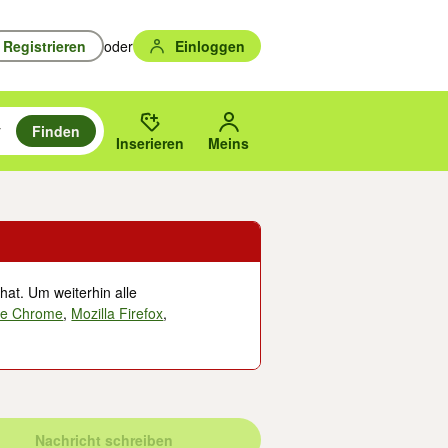
Registrieren
oder
Einloggen
Finden
en durchsuchen und mit Eingabetaste auswählen.
n um zu suchen, oder Vorschläge mit den Pfeiltasten nach oben/unten
des gewählten Orts oder PLZ.
Inserieren
Meins
hat. Um weiterhin alle
le Chrome
,
Mozilla Firefox
,
Nachricht schreiben