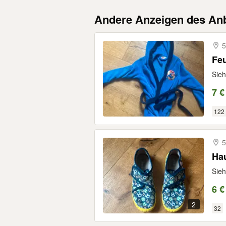
Andere Anzeigen des Anb
5
Fe
Sieh
7 €
122
5
Hau
Sieh
6 €
2
32