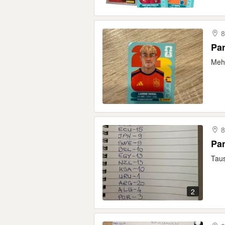
8
Pan
Meh
8
Pa
Tau
2