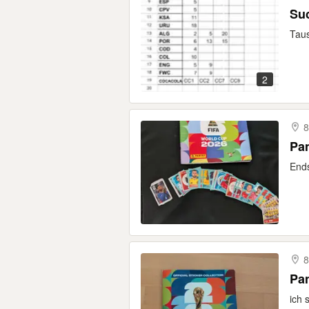
Suc
Taus
2
8
Pan
Ends
8
Pan
ich 