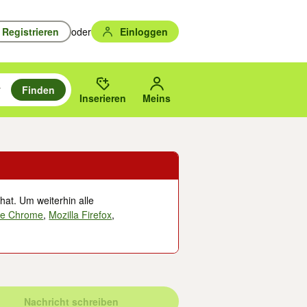
Registrieren
oder
Einloggen
Finden
en durchsuchen und mit Eingabetaste auswählen.
n um zu suchen, oder Vorschläge mit den Pfeiltasten nach oben/unten
des gewählten Orts oder PLZ.
Inserieren
Meins
hat. Um weiterhin alle
le Chrome
,
Mozilla Firefox
,
Nachricht schreiben