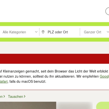
Alle Kategorien
Ganzer Ort
ken um zu suchen, oder Vorschläge mit den Pfeiltasten nach oben/unt
PLZ oder Ort eingeben. Eingabetaste drücke
Suche im Umkreis 
f Kleinanzeigen gemacht, seit dein Browser das Licht der Welt erblickt 
i nutzen zu können, solltest du ihn aktualisieren. Wir empfehlen
Goog
Safari
, falls du macOS benutzt.
en
Tauschen