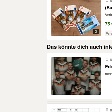
8
(Ba
Verk
75 
3
Ver
Das könnte dich auch int
8
Ede
mein
8