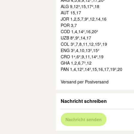
ARG 4,5,8,9,12²,17,20²
ALG 9,12³,15,17²,18
AUT 15,17
JOR 1,2,5,7,9²,12,14,16
POR 3,7
COD 1,4,14²,16,20²
UZB 8²,9²,14,17
COL 3²,7,8,11,12,15²,19
ENG 3²,4,10,13²,15²
CRO 1⁴,6²,9,11,14²,19
GHA 1,2,6,7³,12
PAN 1,4,12²,14²,15,16,17,19³,20
Versand per Postversand
Nachricht schreiben
Nachricht senden