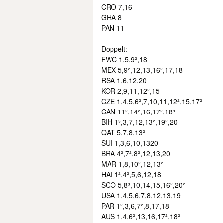
CRO 7,16
GHA 8
PAN 11
Doppelt:
FWC 1,5,9²,18
MEX 5,9²,12,13,16²,17,18
RSA 1,6,12,20
KOR 2,9,11,12²,15
CZE 1,4,5,6²,7,10,11,12²,15,17²
CAN 11²,14²,16,17²,18³
BIH 1³,3,7,12,13²,19²,20
QAT 5,7,8,13²
SUI 1,3,6,10,1320
BRA 4²,7²,8²,12,13,20
MAR 1,8,10²,12,13²
HAI 1²,4²,5,6,12,18
SCO 5,8³,10,14,15,16²,20²
USA 1,4,5,6,7,8,12,13,19
PAR 1²,3,6,7²,8,17,18
AUS 1,4,6²,13,16,17²,18²