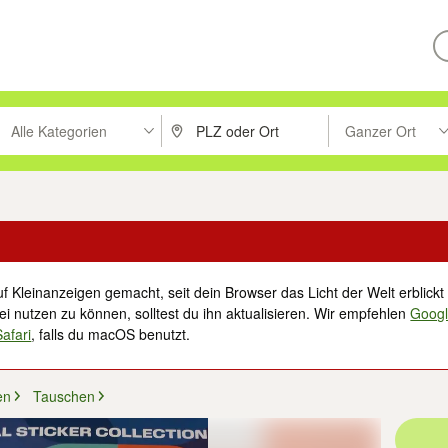
Alle Kategorien
Ganzer Ort
ken um zu suchen, oder Vorschläge mit den Pfeiltasten nach oben/unt
PLZ oder Ort eingeben. Eingabetaste drücke
Suche im Umkreis 
f Kleinanzeigen gemacht, seit dein Browser das Licht der Welt erblickt 
i nutzen zu können, solltest du ihn aktualisieren. Wir empfehlen
Goog
Safari
, falls du macOS benutzt.
en
Tauschen