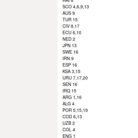
HAI 8
SCO 4,6,9,13
AUS 9
TUR 15
CIV 8,17
ECU 6,10
NED 2
JPN 13
SWE 16
IRN 9
ESP 16
KSA 3,15
URU 7,17,20
SEN 16
IRQ 15
ARG 1,16
ALG 4
POR 5,15,19
COD 6,13
UZB 2
COL 4
ENG 1