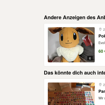
Andere Anzeigen des Anb
2
Po
Evol
60 
6
Das könnte dich auch int
2
Pan
Wir 