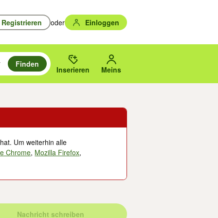
Registrieren
oder
Einloggen
Finden
en durchsuchen und mit Eingabetaste auswählen.
n um zu suchen, oder Vorschläge mit den Pfeiltasten nach oben/unten
des gewählten Orts oder PLZ.
Inserieren
Meins
hat. Um weiterhin alle
le Chrome
,
Mozilla Firefox
,
Nachricht schreiben