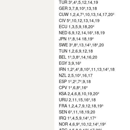
TUR 3²,4³,5,12,14,19
GER 3,7,8,10²,13,18
CUW 1,2,4,7³,10,13,14,17,20²
CIV 5²,10,12,13,14,19
ECU 1,3,5,9,18,20²
NED 6,9,12,14,16²,18,19
JPN 1²,8,14 18,19²
SWE 3²,8²,13,14³,18²,20
TUN 1,2,6,9,12,18
BEL 1³,3,8²,14,16,20
EGY 3,9,16²
IRN 1,2²,4²,8,10²,11,13,14²,18
NZL 2,5,10²,16,17
ESP 1²,2²,7²,9,18
CPV 1²,6,8²,16²
KSA 2,4,6,8,10,19,20²
URU 2,11,15,16²,18
FRA 1,2,4,7,9,12,18,19³
SEN 6²,11,18,19,20
IRQ 1²,4,5,9,14²,17²
NOR 4,6,9²,10,12,14²,19²