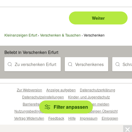
Weiter
Kleinanzeigen Erfurt
Verschenken & Tauschen
Verschenken
Beliebt in Verschenken Erfurt
Zu verschenken Erfurt
Verschenkenes
Schr
Zur Webversion
Anzeige aufgeben
Datenschutzerklärung
Datenschutzeinstellungen
Kinder- und Jugendschutz
Barrierefreiheitserklärung
Sicherheitslücken melden
Filter anpassen
Nutzungsbedingungen
Beliebte Suchen
Anzeigen Übersicht
Vertrag Widerrufen
Feedback
Hilfe
Impressum
Einloggen