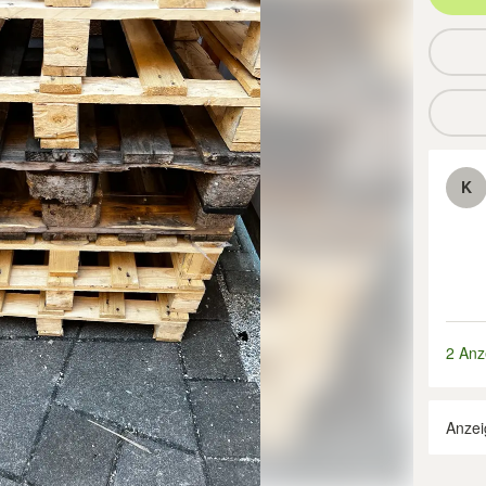
K
2 Anz
Anzei