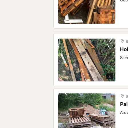
8
Ho
Sieh
4
8
Pal
Abzu