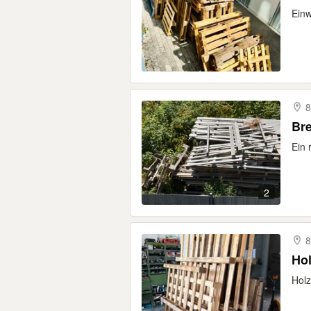
Einw
8
Bre
Ein 
2
8
Hol
Holz