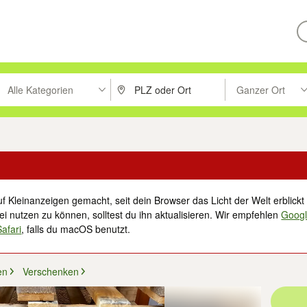
Alle Kategorien
Ganzer Ort
ken um zu suchen, oder Vorschläge mit den Pfeiltasten nach oben/unt
PLZ oder Ort eingeben. Eingabetaste drücke
Suche im Umkreis 
f Kleinanzeigen gemacht, seit dein Browser das Licht der Welt erblickt 
i nutzen zu können, solltest du ihn aktualisieren. Wir empfehlen
Goog
Safari
, falls du macOS benutzt.
en
Verschenken