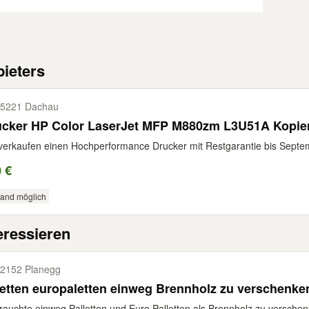
ieters
5221 Dachau
ucker HP Color LaserJet MFP M880zm L3U51A Kopier
verkaufen einen Hochperformance Drucker mit Restgarantie bis Sep
 €
sand möglich
eressieren
2152 Planegg
Paletten europaletten einweg Brennholz zu verschenke
auchte einweg Palletten und Euro Palletten als Brennholz zu verschenk