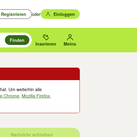
Registrieren
oder
Einloggen
Finden
en durchsuchen und mit Eingabetaste auswählen.
n um zu suchen, oder Vorschläge mit den Pfeiltasten nach oben/unten
des gewählten Orts oder PLZ.
Inserieren
Meins
hat. Um weiterhin alle
le Chrome
,
Mozilla Firefox
,
Nachricht schreiben