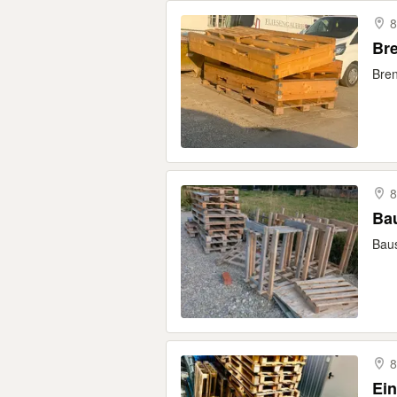
8
Bre
Bren
8
Bau
Baus
8
Ein