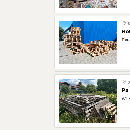
8
Hol
Daue
8
Pal
Wir 
3