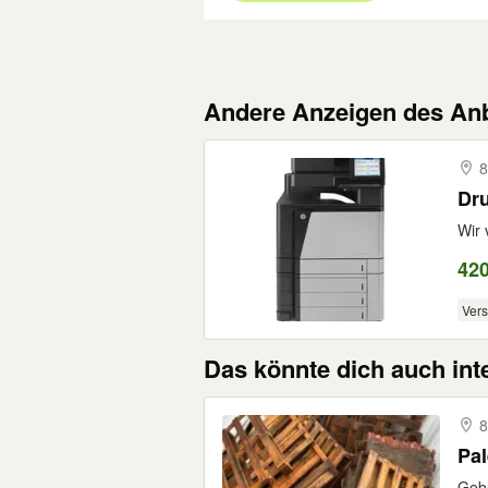
Andere Anzeigen des Anb
8
Dr
Wir 
420
Ver
Das könnte dich auch int
8
Gebr