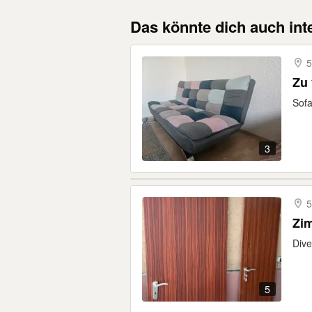
Das könnte dich auch int
5
Zu
Sofa
3
5
Zi
Dive
5