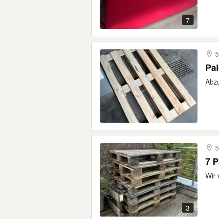
7
5
Pa
Abzu
5
7 P
Wir 
3