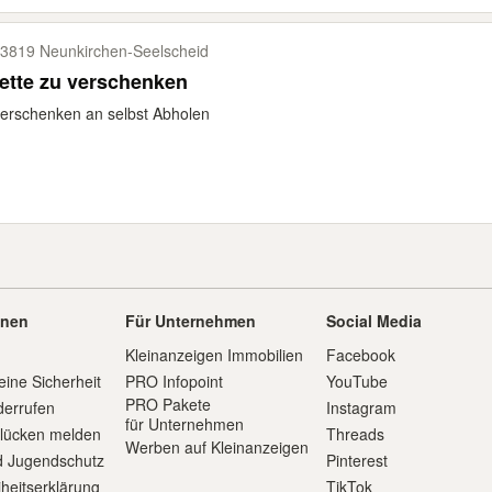
3819 Neunkirchen-​Seelscheid
ette zu verschenken
erschenken an selbst Abholen
onen
Für Unternehmen
Social Media
Kleinanzeigen Immobilien
Facebook
eine Sicherheit
PRO Infopoint
YouTube
PRO Pakete
derrufen
Instagram
für Unternehmen
slücken melden
Threads
Werben auf Kleinanzeigen
d Jugendschutz
Pinterest
iheitserklärung
TikTok