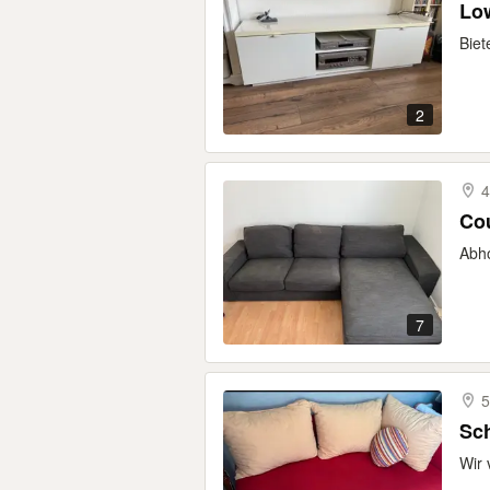
Lo
Biet
2
4
Co
Abho
7
5
Sch
Wir 