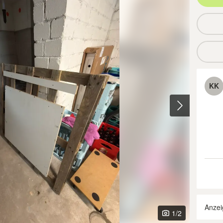
KK
Anzei
1
/2