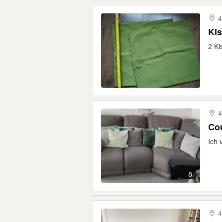
4
Ki
2 Ki
4
Cou
Ich 
8
4