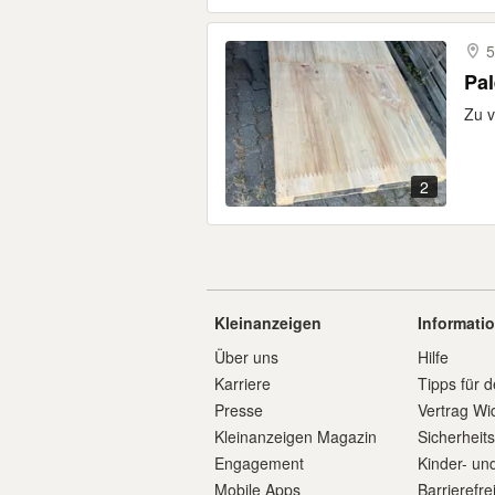
5
Pal
Zu v
2
Kleinanzeigen
Informati
Über uns
Hilfe
Karriere
Tipps für d
Presse
Vertrag Wi
Kleinanzeigen Magazin
Sicherheit
Engagement
Kinder- un
Mobile Apps
Barrierefre