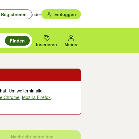
Registrieren
oder
Einloggen
Finden
en durchsuchen und mit Eingabetaste auswählen.
n um zu suchen, oder Vorschläge mit den Pfeiltasten nach oben/unten
des gewählten Orts oder PLZ.
Inserieren
Meins
hat. Um weiterhin alle
le Chrome
,
Mozilla Firefox
,
Nachricht schreiben