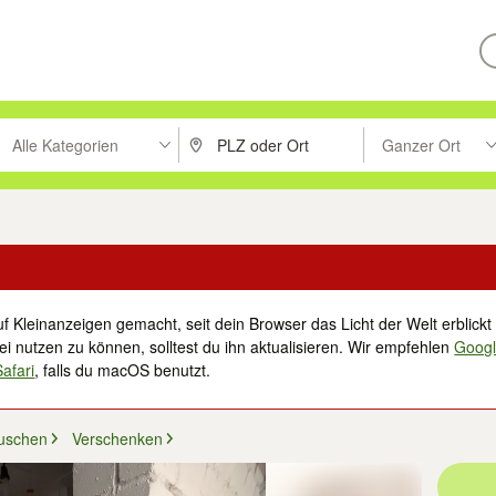
Alle Kategorien
Ganzer Ort
ken um zu suchen, oder Vorschläge mit den Pfeiltasten nach oben/unt
PLZ oder Ort eingeben. Eingabetaste drücke
Suche im Umkreis 
f Kleinanzeigen gemacht, seit dein Browser das Licht der Welt erblickt 
i nutzen zu können, solltest du ihn aktualisieren. Wir empfehlen
Goog
Safari
, falls du macOS benutzt.
uschen
Verschenken