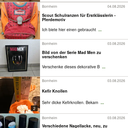
Bornheim
04.08.2026
Scout Schulranzen für Erstklässlerin -
Pferdemotiv
Ich biete hier einen gebraucht
...
Bornheim
03.08.2026
Bild von der Serie Mad Men zu
verschenken
Verschenke dieses dekorative B
...
Bornheim
03.08.2026
Kefir Knollen
Sehr dicke Kefirknollen. Bekam
...
2
Bornheim
03.08.2026
Verschiedene Nagellacke, neu, zu