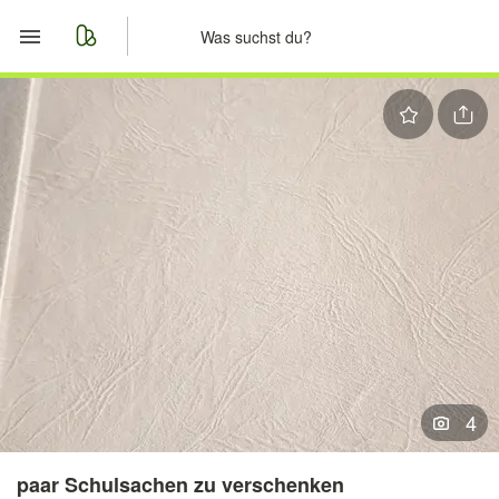
Start
Merkliste
Nachrichten
Anzeige aufgeben
4
paar Schulsachen zu verschenken