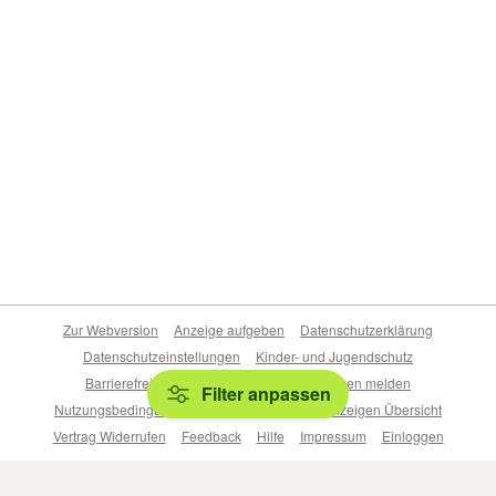
Zur Webversion
Anzeige aufgeben
Datenschutzerklärung
Datenschutzeinstellungen
Kinder- und Jugendschutz
Barrierefreiheitserklärung
Sicherheitslücken melden
Filter anpassen
Nutzungsbedingungen
Beliebte Suchen
Anzeigen Übersicht
Vertrag Widerrufen
Feedback
Hilfe
Impressum
Einloggen