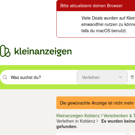
Bitte aktualisiere deinen Browser
Viele Deals wurden auf Klei
einwandfrei nutzen zu könne
falls du macOS benutzt.
Verleihen
Suchbegriff eingeben. Eingabetaste drücken um zu suchen, oder Vorsc
PLZ
Die gewünschte Anzeige ist nicht mehr 
Kleinanzeigen Koblenz
Verschenken & 
Verleihen in Koblenz
Es wurden keine 
gefunden.