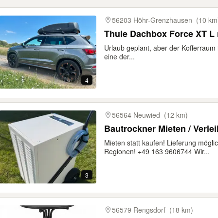
gebnisse
56203 Höhr-Grenzhausen
(10 km
Thule Dachbox Force XT L 
Urlaub geplant, aber der Kofferraum i
eine der...
4
56564 Neuwied
(12 km)
Bautrockner Mieten / Verle
Mieten statt kaufen! Lieferung mögl
Regionen! +49 163 9606744 Wir...
3
56579 Rengsdorf
(18 km)