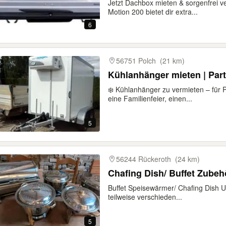
Jetzt Dachbox mieten & sorgenfrei v
Motion 200 bietet dir extra...
6
56751 Polch
(21 km)
Kühlanhänger mieten | Part
❄️ Kühlanhänger zu vermieten – für P
eine Familienfeier, einen...
5
56244 Rückeroth
(24 km)
Chafing Dish/ Buffet Zubeh
Buffet Speisewärmer/ Chafing Dish 
teilweise verschieden...
5