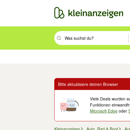
Suchbegriff eingeben. Eingabetaste drüc
Immobilien
Mode & Beauty
Auto, Rad & Boot
Haus & Garten
Jobs
Elek
Bitte aktualisiere deinen Browser
Viele Deals wurden au
Funktionen einwandfre
Microsoft Edge
oder
Kleinanzeigen
Auto, Rad & Boot
Aut