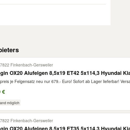
ieters
7822 Finkenbach-​Gersweiler
gin OX20 Alufelgen 8,5x19 ET42 5x114,3 Hyundai Ki
preis je Felgensatz neu nur 679.- Euro! Sofort ab Lager lieferbar! Vers
 €
sand möglich
7822 Finkenbach-​Gersweiler
gin OX20 Alufelgen 8,5x19 ET35 5x114,3 Hyundai Ki