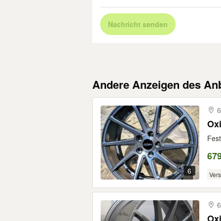
Nachricht senden
Andere Anzeigen des Anb
6
Oxi
Fest
679
6
Ver
6
Oxi