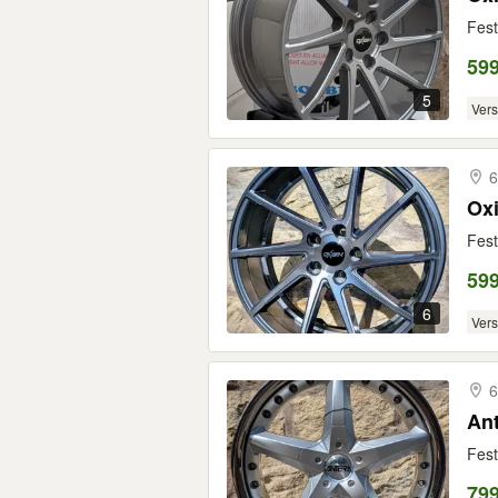
Fest
599
5
Ver
6
Oxi
Fest
599
6
Ver
6
An
Fest
799