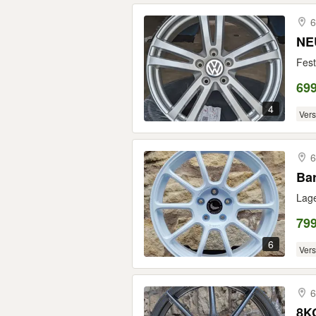
6
NEU
Fest
699
4
Ver
6
Bar
Lage
799
6
Ver
6
8KG