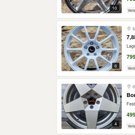
10
Ver
6
7,
Lage
799
6
Ver
6
Bor
Fest
499
4
Ver