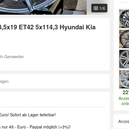
1
/6
8,5x19 ET42 5x114,3 Hyundai Kia
ch-Gersweiler
elgen
22
Anze
onli
uro! Sofort ab Lager lieferbar!
Anzei
nur 49.- Euro - Paypal möglich (+3%)!