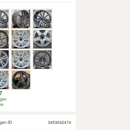
7
igen
ne
gen-ID
3453042474