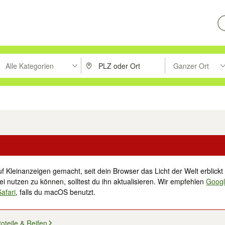
Alle Kategorien
Ganzer Ort
ken um zu suchen, oder Vorschläge mit den Pfeiltasten nach oben/unt
PLZ oder Ort eingeben. Eingabetaste drücke
Suche im Umkreis 
tronik
Familie, Kind & Baby
Haustiere
Freizeit, Hobby & Nachbarschaft
f Kleinanzeigen gemacht, seit dein Browser das Licht der Welt erblickt 
i nutzen zu können, solltest du ihn aktualisieren. Wir empfehlen
Goog
Safari
, falls du macOS benutzt.
oteile & Reifen