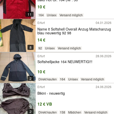
10 €
11
164
Unisex
Versand möglich
Erfurt
04.01.2026
Name it Softshell Overall Anzug Matschanzug
blau neuwertig 92 98
14 €
8
92
Unisex
Versand möglich
Erfurt
28.06.2026
Softshelljacke 164 NEUWERTIG!!!
10 €
2
Direkt kaufen
164
Unisex
Versand möglich
Erfurt
24.06.2026
Bikini - neuwertig
12 € VB
2
Direkt kaufen
158
Mädchen
Versand möglich