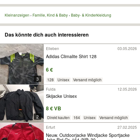
Kleinanzeigen
Familie, Kind & Baby
Baby- & Kinderkleidung
Das könnte dich auch interessieren
Elleben
03.05.2026
Adidas Climalite Shirt 128
6 €
3
128
Unisex
Versand möglich
Fulda
12.05.2026
Skijacke Unisex
8 € VB
2
Direkt kaufen
164
Unisex
Versand möglich
Erfurt
27.02.2025
Neuw. Outdoorjacke Windjacke Sportjacke
Jako Rot Gr. 164 (NP: 30