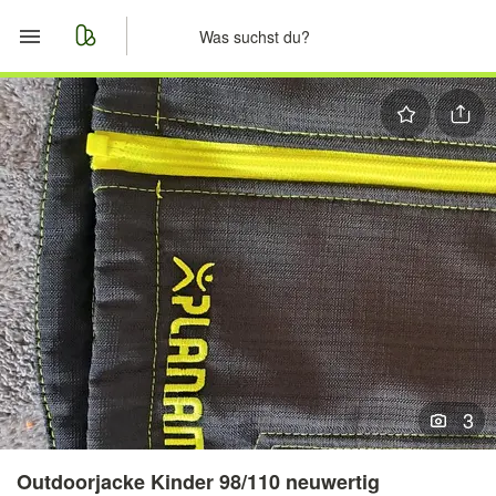
Start
Merkliste
Nachrichten
Anzeige aufgeben
3
Outdoorjacke Kinder 98/110 neuwertig