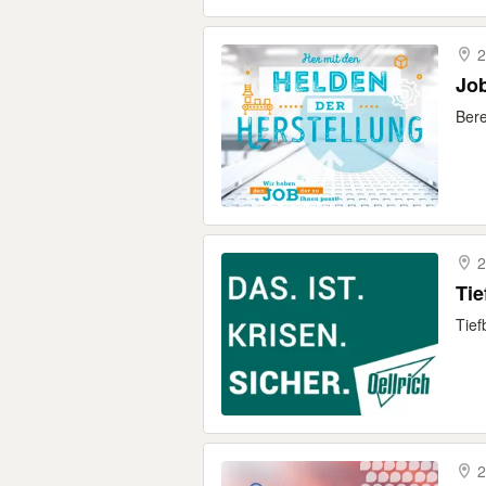
Job
Bere
2
Tie
Tief
2