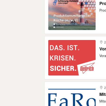
Pro
Prod
2
Vor
Vora
Mit
Mita