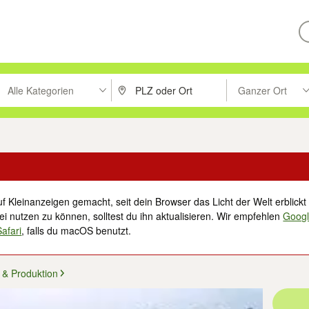
Alle Kategorien
Ganzer Ort
ken um zu suchen, oder Vorschläge mit den Pfeiltasten nach oben/unt
PLZ oder Ort eingeben. Eingabetaste drücke
Suche im Umkreis 
f Kleinanzeigen gemacht, seit dein Browser das Licht der Welt erblickt 
i nutzen zu können, solltest du ihn aktualisieren. Wir empfehlen
Goog
Safari
, falls du macOS benutzt.
& Produktion