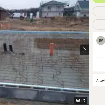
BV
Anzei
1
/5