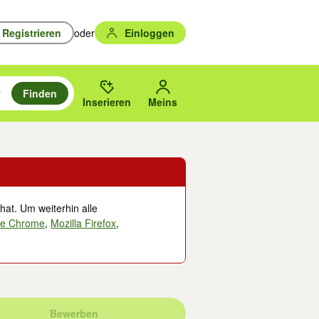
Registrieren
oder
Einloggen
Finden
en durchsuchen und mit Eingabetaste auswählen.
n um zu suchen, oder Vorschläge mit den Pfeiltasten nach oben/unten
des gewählten Orts oder PLZ.
Inserieren
Meins
hat. Um weiterhin alle
le Chrome
,
Mozilla Firefox
,
Bewerben