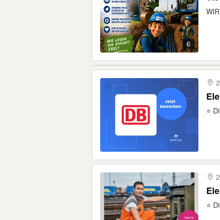
WIR 
6
Ele
⭐ Di
Ele
⭐ Di