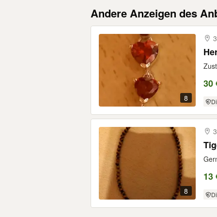
Andere Anzeigen des Anb
3
Her
Zust
30 
8
Di
3
Tig
Gern
13 
8
Di