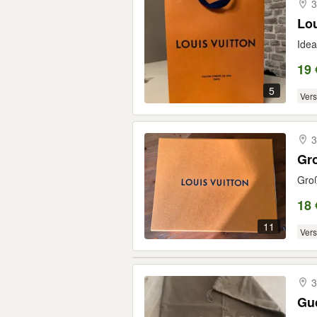
3
Lou
Idea
19 
5
Ver
3
Gro
Groß
18 
11
Ver
3
Gu