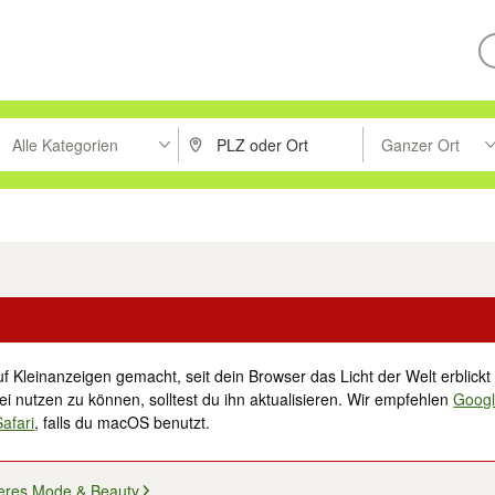
Alle Kategorien
Ganzer Ort
ken um zu suchen, oder Vorschläge mit den Pfeiltasten nach oben/unt
PLZ oder Ort eingeben. Eingabetaste drücke
Suche im Umkreis 
tronik
Familie, Kind & Baby
Haustiere
Freizeit, Hobby & Nachbarschaft
f Kleinanzeigen gemacht, seit dein Browser das Licht der Welt erblickt 
i nutzen zu können, solltest du ihn aktualisieren. Wir empfehlen
Goog
Safari
, falls du macOS benutzt.
eres Mode & Beauty