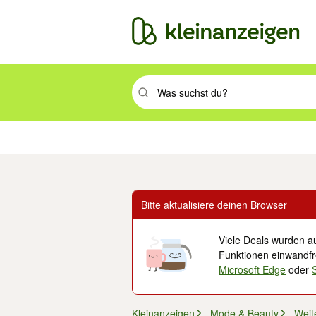
Suchbegriff eingeben. Eingabetaste drüc
Immobilien
Mode & Beauty
Auto, Rad & Boot
Haus & Garten
Jobs
Elek
Bitte aktualisiere deinen Browser
Viele Deals wurden au
Funktionen einwandfre
Microsoft Edge
oder
Kleinanzeigen
Mode & Beauty
Weit