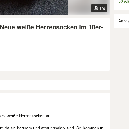
50 An
1
/9
Anzei
eue weiße Herrensocken im 10er-
-Pack weiße Herrensocken an.
port, da sie bequem und atmungsaktiv sind. Sie kommen in