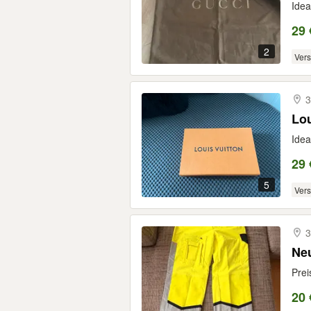
Idea
29 
2
Ver
3
Lou
Idea
29 
5
Ver
3
Neu
Prei
20 