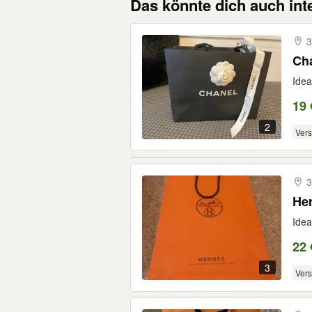
Das könnte dich auch int
3
Cha
Idea
19 
2
Ver
3
Her
Idea
22 
3
Ver