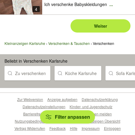
Ich verschenke Babyskleidungen
...
4
Weiter
Kleinanzeigen Karlsruhe
Verschenken & Tauschen
Verschenken
Beliebt in Verschenken Karlsruhe
Zu verschenken
Küche Karlsruhe
Sofa Karl
Zur Webversion
Anzeige aufgeben
Datenschutzerklärung
Datenschutzeinstellungen
Kinder- und Jugendschutz
Barrierefreiheitserklärung
Sicherheitslücken melden
Filter anpassen
Nutzungsbedingungen
Beliebte Suchen
Anzeigen Übersicht
Vertrag Widerrufen
Feedback
Hilfe
Impressum
Einloggen