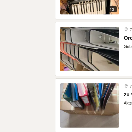
13
7
Or
Gebr
7
Akt