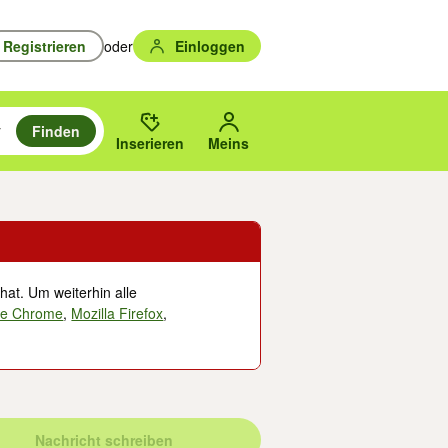
Registrieren
oder
Einloggen
Finden
en durchsuchen und mit Eingabetaste auswählen.
n um zu suchen, oder Vorschläge mit den Pfeiltasten nach oben/unten
des gewählten Orts oder PLZ.
Inserieren
Meins
hat. Um weiterhin alle
le Chrome
,
Mozilla Firefox
,
Nachricht schreiben