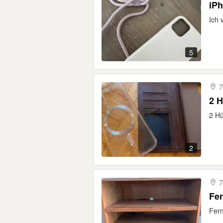
iPh
Ich 
5
7
2 H
2 Hü
2
7
Fer
Fern