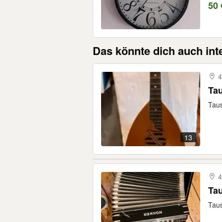
50 
Das könnte dich auch int
4
Tau
Taus
13
4
Tau
Taus