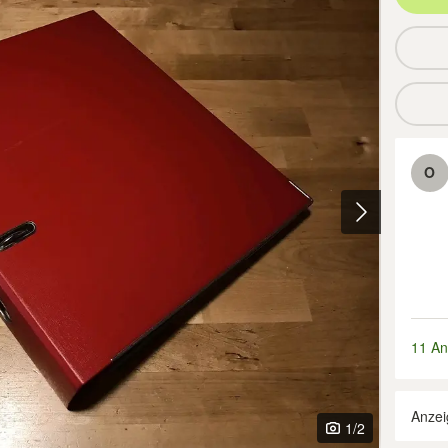
O
11 An
Anzei
1
/2