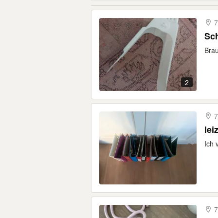
7
Sch
Brau
2
7
lei
Ich 
7