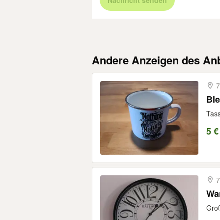
Nachricht senden
Andere Anzeigen des Anb
7
Ble
Tass
5 €
7
Wa
Groß