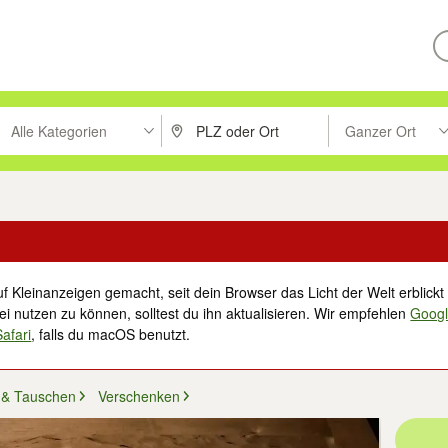
Alle Kategorien
Ganzer Ort
ken um zu suchen, oder Vorschläge mit den Pfeiltasten nach oben/unt
PLZ oder Ort eingeben. Eingabetaste drücke
Suche im Umkreis 
f Kleinanzeigen gemacht, seit dein Browser das Licht der Welt erblickt 
i nutzen zu können, solltest du ihn aktualisieren. Wir empfehlen
Goog
Safari
, falls du macOS benutzt.
 & Tauschen
Verschenken