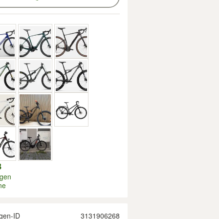
8
igen
ne
gen-ID
3131906268