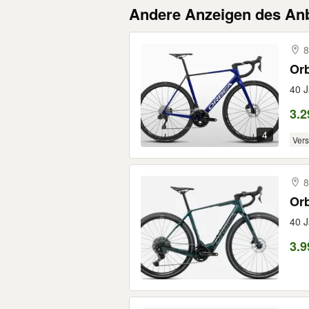
Andere Anzeigen des Anb
8
Orb
40 J
3.2
4
Ver
8
Orb
40 J
3.9