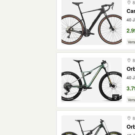
8
Can
40 J
2.9
Ver
8
Or
40 J
3.7
2
Ver
8
Orb