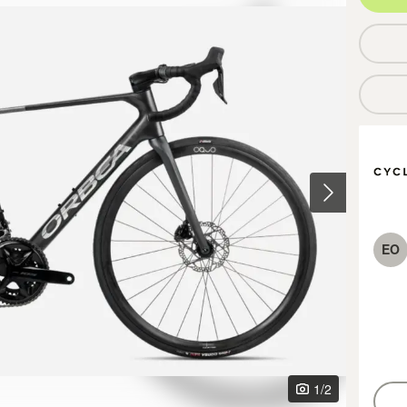
EO
1
/2