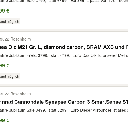
ahre Jubiläum Sale 3799,- statt 6499,- Euro Gr. L passt von 170-190cm 
99 €
sand möglich
3022 Rosenheim
bea Oiz M21 Gr. L, diamond carbon, SRAM AXS und
ahre Jubiläum Preis: 3799,- statt 4799,- Euro Das Oiz ist unserer Mein
99 €
sand möglich
3022 Rosenheim
nnrad Cannondale Synapse Carbon 3 SmartSense ST
ahre Jubiläum Sale 3499,- statt 5299,- Euro Dieser Allrounder ist alles 
99 €