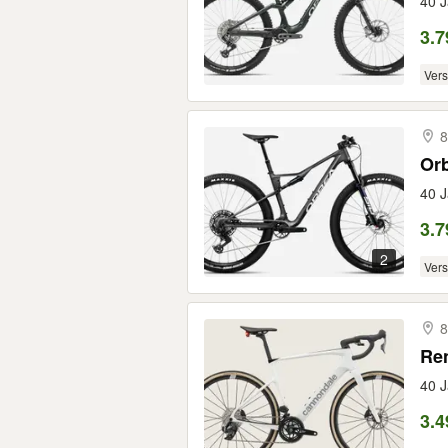
40 J
3.7
Ver
8
Or
40 J
3.7
2
Ver
8
Re
40 J
3.4