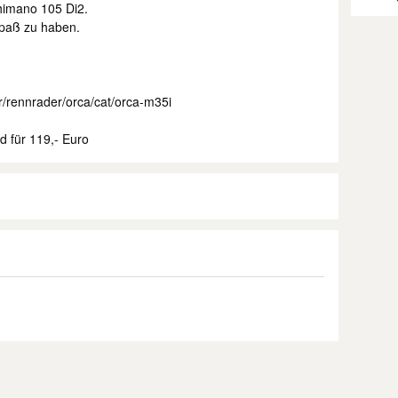
himano 105 Di2.
Spaß zu haben.
r/rennrader/orca/cat/orca-m35i
d für 119,- Euro