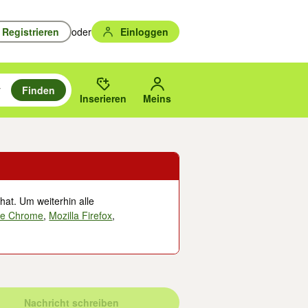
Registrieren
oder
Einloggen
Finden
en durchsuchen und mit Eingabetaste auswählen.
n um zu suchen, oder Vorschläge mit den Pfeiltasten nach oben/unten
des gewählten Orts oder PLZ.
Inserieren
Meins
hat. Um weiterhin alle
le Chrome
,
Mozilla Firefox
,
Nachricht schreiben