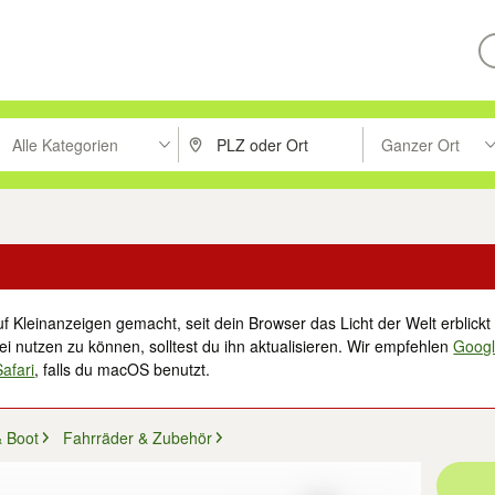
Alle Kategorien
Ganzer Ort
ken um zu suchen, oder Vorschläge mit den Pfeiltasten nach oben/unt
PLZ oder Ort eingeben. Eingabetaste drücke
Suche im Umkreis 
f Kleinanzeigen gemacht, seit dein Browser das Licht der Welt erblickt 
i nutzen zu können, solltest du ihn aktualisieren. Wir empfehlen
Goog
Safari
, falls du macOS benutzt.
& Boot
Fahrräder & Zubehör