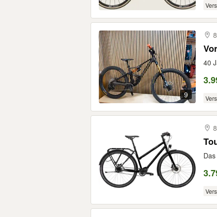
Ver
8
Vo
40 J
3.9
9
Ver
8
Tou
Das 
3.7
Ver