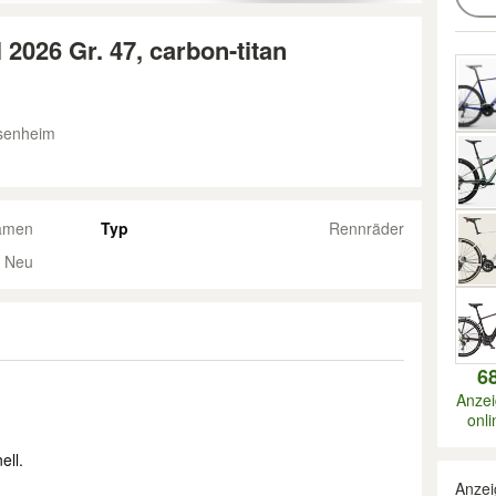
2026 Gr. 47, carbon-titan
senheim
amen
Typ
Rennräder
Neu
6
Anze
onli
ell.
Anzei