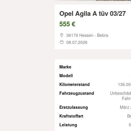
Opel Agila A tüv 03/27
555 €
36179 Hessen - Bebra
08.07.2026
Marke
Modell
Kilometerstand
136.00
Fahrzeugzustand
Unbeschäd
Fahr
Erstzulassung
März 
Kraftstoffart
B
Leistung
5