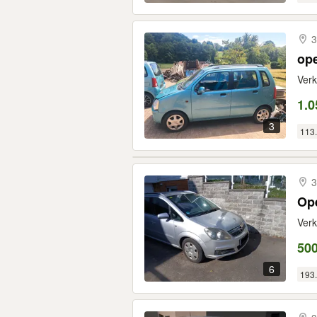
3
ope
Verk
1.0
3
113
3
Ope
Verk
50
6
193