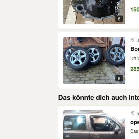
150
8
3
Bor
Ich 
28
6
Das könnte dich auch int
5
ope
Das 