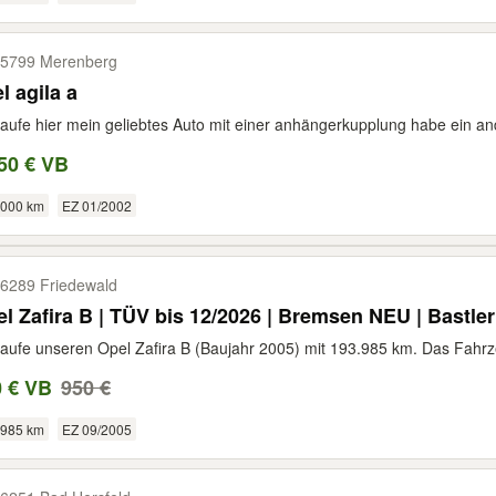
5799 Merenberg
l agila a
aufe hier mein geliebtes Auto mit einer anhängerkupplung habe ein and
50 € VB
.000 km
EZ 01/2002
6289 Friedewald
l Zafira B | TÜV bis 12/2026 | Bremsen NEU | Bastler
aufe unseren Opel Zafira B (Baujahr 2005) mit 193.985 km. Das Fahrzeu
0 € VB
950 €
.985 km
EZ 09/2005