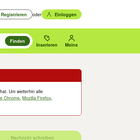
Registrieren
oder
Einloggen
Finden
en durchsuchen und mit Eingabetaste auswählen.
n um zu suchen, oder Vorschläge mit den Pfeiltasten nach oben/unten
des gewählten Orts oder PLZ.
Inserieren
Meins
hat. Um weiterhin alle
le Chrome
,
Mozilla Firefox
,
Nachricht schreiben