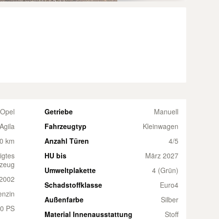
Opel
Getriebe
Manuell
Agila
Fahrzeugtyp
Kleinwagen
0 km
Anzahl Türen
4/5
igtes
HU bis
März 2027
zeug
Umweltplakette
4 (Grün)
2002
Schadstoffklasse
Euro4
enzin
Außenfarbe
Silber
0 PS
Material Innenausstattung
Stoff