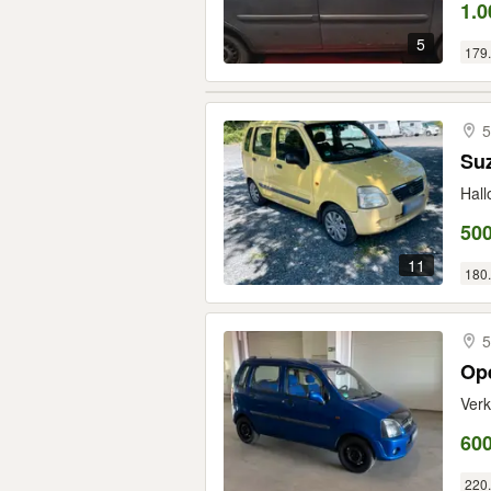
1.0
5
179
5
Suz
Hall
500
11
180
5
Ope
Verk
600
220