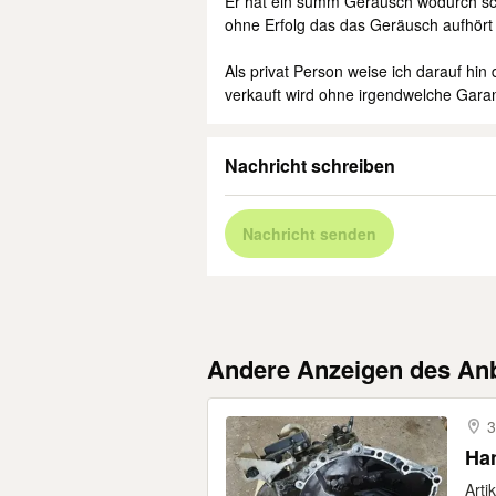
Er hat ein summ Geräusch wodurch sc
ohne Erfolg das das Geräusch aufhört
Als privat Person weise ich darauf hin 
verkauft wird ohne irgendwelche Gara
Nachricht schreiben
Nachricht senden
Andere Anzeigen des Anb
3
Han
Arti