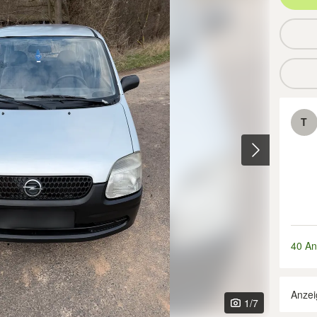
T
40 An
Anzei
1
/7