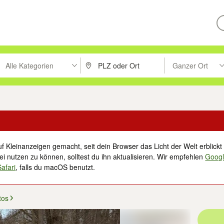
Alle Kategorien
Ganzer Ort
ken um zu suchen, oder Vorschläge mit den Pfeiltasten nach oben/unt
PLZ oder Ort eingeben. Eingabetaste drücke
Suche im Umkreis 
f Kleinanzeigen gemacht, seit dein Browser das Licht der Welt erblickt 
i nutzen zu können, solltest du ihn aktualisieren. Wir empfehlen
Goog
Safari
, falls du macOS benutzt.
tos