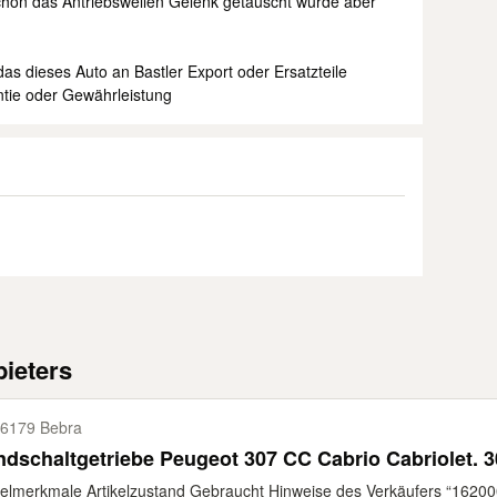
hon das Antriebswellen Gelenk getauscht wurde aber
das dieses Auto an Bastler Export oder Ersatzteile
ntie oder Gewährleistung
ieters
6179 Bebra
dschaltgetriebe Peugeot 307 CC Cabrio Cabriolet. 
kelmerkmale Artikelzustand Gebraucht Hinweise des Verkäufers “162000