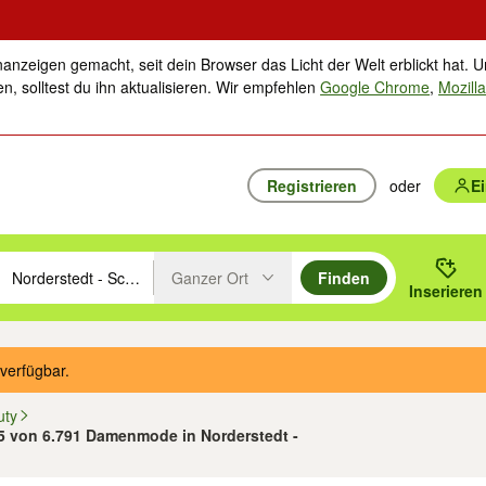
nanzeigen gemacht, seit dein Browser das Licht der Welt erblickt hat. U
n, solltest du ihn aktualisieren. Wir empfehlen
Google Chrome
,
Mozilla
Registrieren
oder
E
Ganzer Ort
Finden
hläge mit den Pfeiltasten nach oben/unten durchsuchen und mit Einga
 oder Ort eingeben. Eingabetaste drücken um zu suchen, oder Vorschl
Inserieren
Suche im Umkreis des gewählten Orts oder PLZ
verfügbar.
uty
25 von 6.791 Damenmode in Norderstedt -