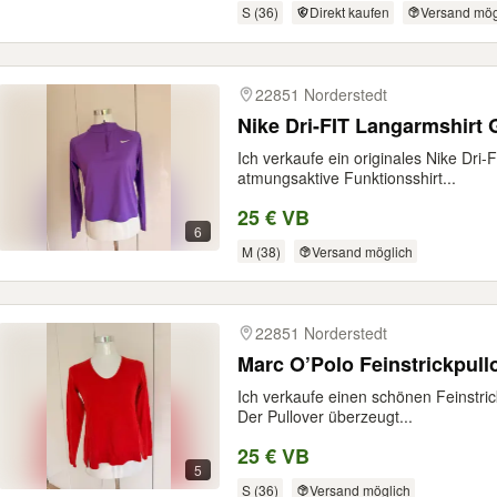
S (36)
Direkt kaufen
Versand mög
22851 Norderstedt
Nike Dri-FIT Langarmshirt Gr.
Ich verkaufe ein originales Nike Dri
atmungsaktive Funktionsshirt...
25 € VB
6
M (38)
Versand möglich
22851 Norderstedt
Marc O’Polo Feinstrickpull
Ich verkaufe einen schönen Feinstri
Der Pullover überzeugt...
25 € VB
5
S (36)
Versand möglich