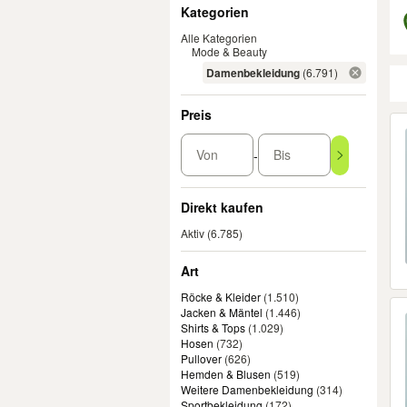
Filter
Kategorien
Alle Kategorien
Mode & Beauty
Damenbekleidung
(6.791)
Preis
Er
Von
Bis
-
Direkt kaufen
Aktiv
(6.785)
Art
Röcke & Kleider
(
1.510
)
Jacken & Mäntel
(
1.446
)
Shirts & Tops
(
1.029
)
Hosen
(
732
)
Pullover
(
626
)
Hemden & Blusen
(
519
)
Weitere Damenbekleidung
(
314
)
Sportbekleidung
(
172
)