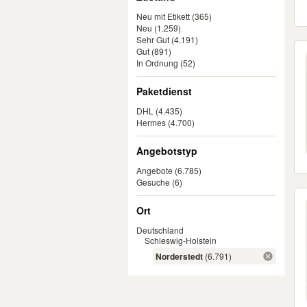
Mango
(
29
)
Neu mit Etikett
(365)
Brax
(
27
)
Neu
(1.259)
edc
(
26
)
Sehr Gut
(4.191)
Gut
(891)
Bonprix
(
25
)
In Ordnung
(52)
Comma
(
25
)
Paketdienst
Yessica
(
25
)
Bonita
(
22
)
DHL
(4.435)
Hermes
(4.700)
Tchibo TCM
(
22
)
Bershka
(
21
)
Angebotstyp
Calvin Klein
(
21
)
Angebote
(6.785)
Puma
(
21
)
Gesuche
(6)
Ralph Lauren
(
21
)
Ort
Janina
(
20
)
Marc Cain
(
20
)
Deutschland
Schleswig-Holstein
Esmara
(
19
)
Norderstedt
(6.791)
Massimo Dutti
(
19
)
Mexx
(
19
)
Opus
(
19
)