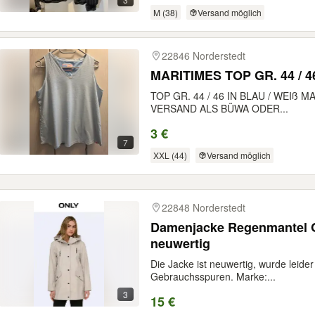
M (38)
Versand möglich
22846 Norderstedt
MARITIMES TOP GR. 44 / 4
TOP GR. 44 / 46 IN BLAU / WEIß 
VERSAND ALS BÜWA ODER...
3 €
7
XXL (44)
Versand möglich
22848 Norderstedt
Damenjacke Regenmantel 
neuwertig
Die Jacke ist neuwertig, wurde leide
Gebrauchsspuren. Marke:...
3
15 €