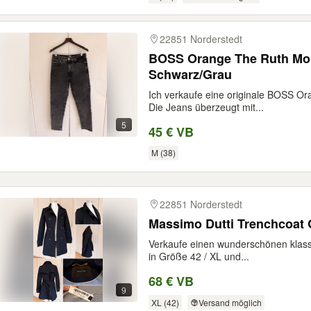
22851 Norderstedt
BOSS Orange The Ruth Mom
Schwarz/Grau
Ich verkaufe eine originale BOSS Or
Die Jeans überzeugt mit...
5
45 € VB
M (38)
22851 Norderstedt
Massimo Dutti Trenchcoat G
Verkaufe einen wunderschönen klass
in Größe 42 / XL und...
68 € VB
9
XL (42)
Versand möglich