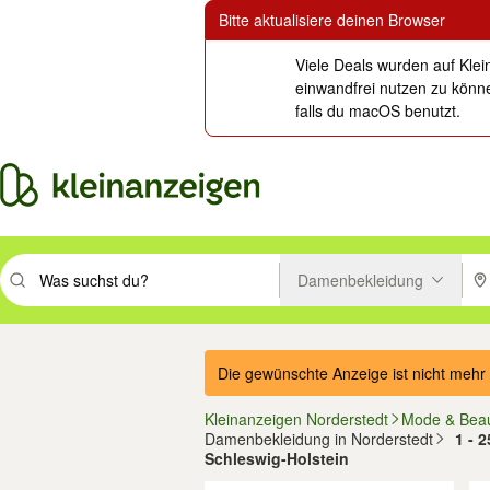
Bitte aktualisiere deinen Browser
Viele Deals wurden auf Klei
einwandfrei nutzen zu könne
falls du macOS benutzt.
Damenbekleidung
Suchbegriff eingeben. Eingabetaste drücken um zu suchen, oder Vorsc
PLZ
Die gewünschte Anzeige ist nicht mehr 
Kleinanzeigen Norderstedt
Mode & Bea
Damenbekleidung in Norderstedt
1 - 
Schleswig-Holstein