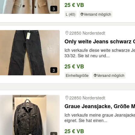
25 € VB
3
L (40)
Versand möglich
22850 Norderstedt
Only weite Jeans schwarz 
tern
Ich verkaufe diese weite schwarze J
33/32. Sie ist neu und...
25 € VB
3
Einheitsgröße
Versand möglich
22850 Norderstedt
Graue Jeansjacke, Größe M
Ich verkaufe meine graue Jeansjacke
eignet. Sie hat einen...
25 € VB
3