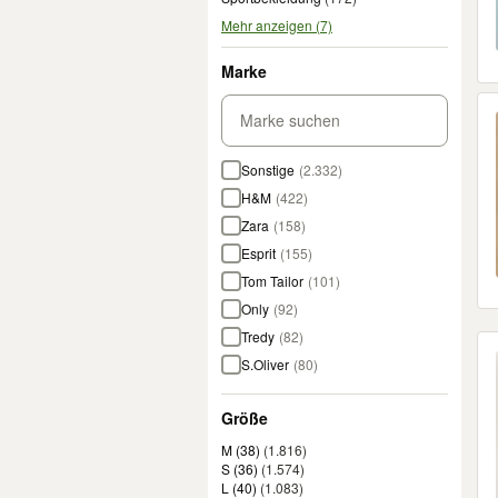
Mehr anzeigen (7)
Marke
Marke suchen
Marken
Sonstige
(
2.332
)
Liste der folgenden Kontrollkästchen fil
H&M
(
422
)
Zara
(
158
)
Esprit
(
155
)
Tom Tailor
(
101
)
Only
(
92
)
Tredy
(
82
)
S.Oliver
(
80
)
C&A
(
70
)
Größe
Hollister
(
56
)
Adidas
(
55
)
M (38)
(
1.816
)
S (36)
(
1.574
)
Tommy Hilfiger
(
54
)
L (40)
(
1.083
)