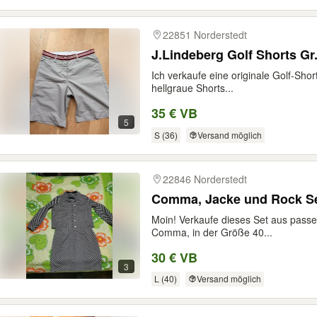
22851 Norderstedt
J.Lindeberg Golf Shorts Gr. 
Ich verkaufe eine originale Golf-Sho
hellgraue Shorts...
35 € VB
5
S (36)
Versand möglich
22846 Norderstedt
Comma, Jacke und Rock S
Moin! Verkaufe dieses Set aus pass
Comma, in der Größe 40...
30 € VB
3
L (40)
Versand möglich