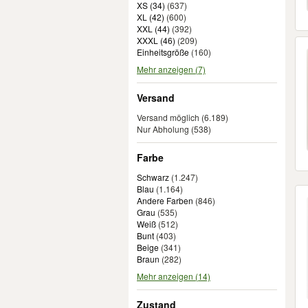
Shein
(
53
)
XS (34)
(
637
)
XL (42)
(
600
)
Ulla Popken
(
50
)
XXL (44)
(
392
)
Naketano
(
47
)
XXXL (46)
(
209
)
Einheitsgröße
(
160
)
Gina
(
44
)
Mehr anzeigen (7)
Marc O´Polo
(
44
)
Wellensteyn
(
44
)
Versand
Marie Lund
(
43
)
Versand möglich
(6.189)
Gina Benotti
(
41
)
Nur Abholung
(538)
Nike
(
41
)
Farbe
Orsay
(
39
)
Street One
(
38
)
Schwarz
(
1.247
)
Blau
(
1.164
)
Superdry
(
36
)
Andere Farben
(
846
)
Closed
(
35
)
Grau
(
535
)
Weiß
(
512
)
Tchibo
(
35
)
Bunt
(
403
)
Vero Moda
(
35
)
Beige
(
341
)
Braun
(
282
)
Amisu
(
30
)
Mehr anzeigen (14)
Gerry Weber
(
30
)
Levi's
(
30
)
Zustand